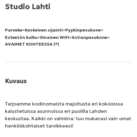
Studio Lahti
•
•
•
Parveke
Keskeinen sijainti
Pyykinpesukone
•
•
•
Esteetön kulku
Ilmainen WIFI
Astianpesukone
AVAIMET KOHTEESSA (*)
Kuvaus
Tarjoamme kodinomaista majoitusta eri kokoisissa 
kalustetuissa asunnoissa eri puolilla Lahden 
keskustaa. Kaikki on valmiina: tuo mukanasi vain omat 
henkilökohtaiset tarvikkeesi!
