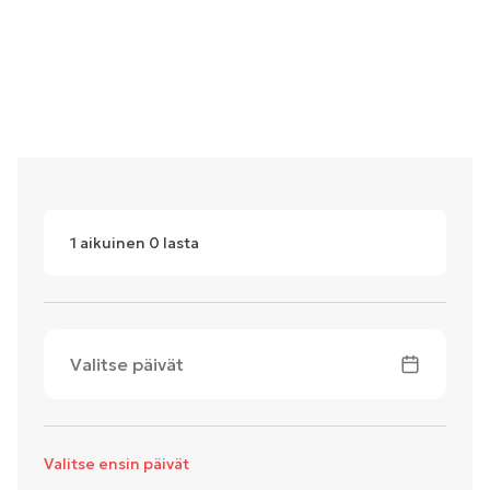
1
aikuinen
0
lasta
Valitse päivät
Valitse ensin päivät