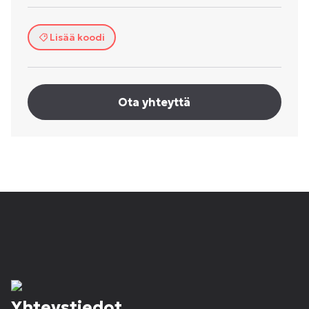
Lisää koodi
Ota yhteyttä
Yhteystiedot