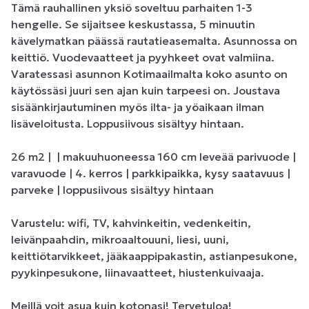
Tämä rauhallinen yksiö soveltuu parhaiten 1-3 
hengelle. Se sijaitsee keskustassa, 5 minuutin 
kävelymatkan päässä rautatieasemalta. Asunnossa on 
keittiö. Vuodevaatteet ja pyyhkeet ovat valmiina. 
Varatessasi asunnon Kotimaailmalta koko asunto on 
käytössäsi juuri sen ajan kuin tarpeesi on. Joustava 
sisäänkirjautuminen myös ilta- ja yöaikaan ilman 
lisäveloitusta. Loppusiivous sisältyy hintaan.

26 m2 |  | makuuhuoneessa 160 cm leveää parivuode | 
varavuode | 4. kerros | parkkipaikka, kysy saatavuus | 
parveke | loppusiivous sisältyy hintaan

Varustelu: wifi, TV, kahvinkeitin, vedenkeitin, 
leivänpaahdin, mikroaaltouuni, liesi, uuni, 
keittiötarvikkeet, jääkaappipakastin, astianpesukone, 
pyykinpesukone, liinavaatteet, hiustenkuivaaja.

Meillä voit asua kuin kotonasi! Tervetuloa!