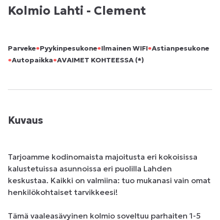
Kolmio Lahti - Clement
•
•
•
Parveke
Pyykinpesukone
Ilmainen WIFI
Astianpesukone
•
•
Autopaikka
AVAIMET KOHTEESSA (*)
Kuvaus
Tarjoamme kodinomaista majoitusta eri kokoisissa 
kalustetuissa asunnoissa eri puolilla Lahden 
keskustaa. Kaikki on valmiina: tuo mukanasi vain omat 
henkilökohtaiset tarvikkeesi! 

Tämä vaaleasävyinen kolmio soveltuu parhaiten 1-5 