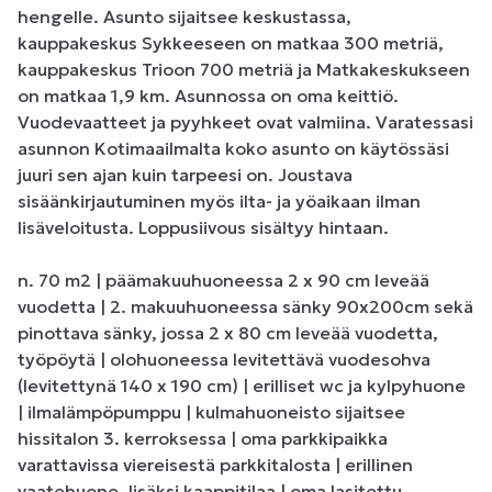
hengelle. Asunto sijaitsee keskustassa, 
kauppakeskus Sykkeeseen on matkaa 300 metriä, 
kauppakeskus Trioon 700 metriä ja Matkakeskukseen 
on matkaa 1,9 km. Asunnossa on oma keittiö. 
Vuodevaatteet ja pyyhkeet ovat valmiina. Varatessasi 
asunnon Kotimaailmalta koko asunto on käytössäsi 
juuri sen ajan kuin tarpeesi on. Joustava 
sisäänkirjautuminen myös ilta- ja yöaikaan ilman 
lisäveloitusta. Loppusiivous sisältyy hintaan. 

n. 70 m2 | päämakuuhuoneessa 2 x 90 cm leveää 
vuodetta | 2. makuuhuoneessa sänky 90x200cm sekä 
pinottava sänky, jossa 2 x 80 cm leveää vuodetta, 
työpöytä | olohuoneessa levitettävä vuodesohva 
(levitettynä 140 x 190 cm) | erilliset wc ja kylpyhuone 
| ilmalämpöpumppu | kulmahuoneisto sijaitsee 
hissitalon 3. kerroksessa | oma parkkipaikka 
varattavissa viereisestä parkkitalosta | erillinen 
vaatehuone, lisäksi kaappitilaa | oma lasitettu 