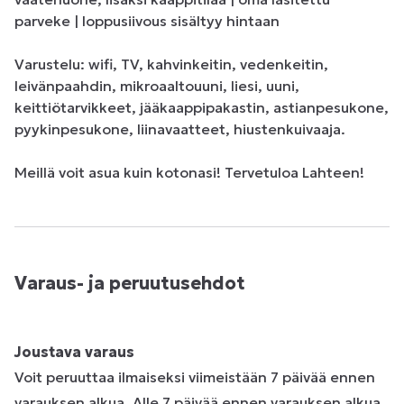
parveke | loppusiivous sisältyy hintaan 

Varustelu: wifi, TV, kahvinkeitin, vedenkeitin, 
leivänpaahdin, mikroaaltouuni, liesi, uuni, 
keittiötarvikkeet, jääkaappipakastin, astianpesukone, 
pyykinpesukone, liinavaatteet, hiustenkuivaaja. 

Meillä voit asua kuin kotonasi! Tervetuloa Lahteen!
Varaus- ja peruutusehdot
Joustava varaus
Voit peruuttaa ilmaiseksi viimeistään 7 päivää ennen
varauksen alkua. Alle 7 päivää ennen varauksen alkua