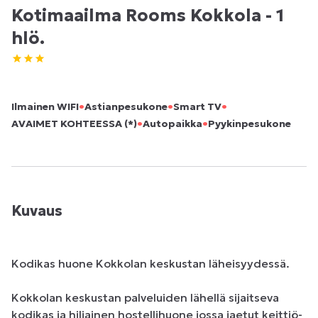
Kotimaailma Rooms Kokkola - 1
hlö.
•
•
•
Ilmainen WIFI
Astianpesukone
Smart TV
•
•
AVAIMET KOHTEESSA (*)
Autopaikka
Pyykinpesukone
Kuvaus
Kodikas huone Kokkolan keskustan läheisyydessä.

Kokkolan keskustan palveluiden lähellä sijaitseva 
kodikas ja hiljainen hostellihuone jossa jaetut keittiö- 