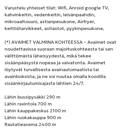
Varustelu yhteiset tilat: Wifi, Anroid google TV, 
kahvinkeitin, vedenkeitin, leivänpaahdin, 
mikroaaltouuni, astianpesukone, Airfryer, 
keittiötarvikkeet, astiastot, pyykinpesukone,

(*) AVAIMET VALMIINA KOHTEESSA – Avaimet ovat 
noudettavissa suoraan majoituskohteesta tai sen 
välittömästä läheisyydestä, mikä tekee 
sisäänpääsystä nopeaa ja vaivatonta. Avaimet 
löytyvät turvallisesta avainautomaatista tai 
avainboksista, ja ne voi noutaa omalla koodilla 
sisäänkirjautumisajasta lähtien 24/7.

Lähin bussipysäkki 290 m 

Lähin ravintola 700 m

Lähin kauppakeskus 2100 m 

Lähin ruokakauppa 900 m 

Rautatieasema 2400 m