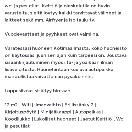
wc- ja pesutilat. Keittiö ja oleskelutila on hyvin 
varusteltu, sieltä löytyy kaikki tarvittavat välineet ja 
laitteet sekä mm. Airfryer ja iso taulu-tv. 

Vuodevaatteet ja pyyhkeet ovat valmiina. 

Varatessasi huoneen Kotimaailmasta, koko huoneisto 
on käytössäsi juuri sen ajan kuin tarpeesi on. Joustava 
sisäänkirjautuminen myös ilta- ja yöaikaan ilman 
lisäveloitusta. Huonehintaan kuuluva autopaikka 
mahdollistaa vaivattoman pysäköinnin. 

Loppusiivous sisältyy hintaan.

12 m2 | Wifi | Ilmanvaihto | Erillissänky 2 | 
Kirjoituspöytä | Minijääkaappi | Autopaikka |  
Koodilukko | Lukolliset huoneet | Jaetut Keittiö-, Wc- 
ja pesutilat
