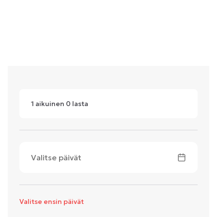
1
aikuinen
0
lasta
Valitse päivät
Valitse ensin päivät