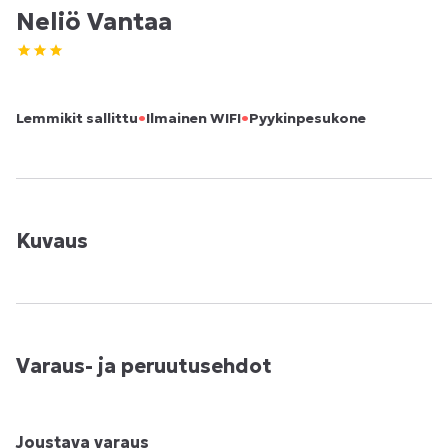
Neliö Vantaa
•
•
Lemmikit sallittu
Ilmainen WIFI
Pyykinpesukone
Kuvaus
Varaus- ja peruutusehdot
Joustava varaus