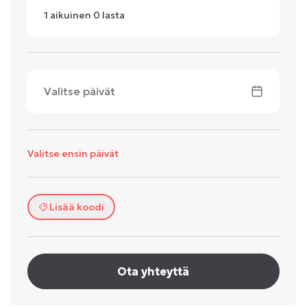
1
aikuinen
0
lasta
Valitse päivät
Valitse ensin päivät
Lisää koodi
Ota yhteyttä