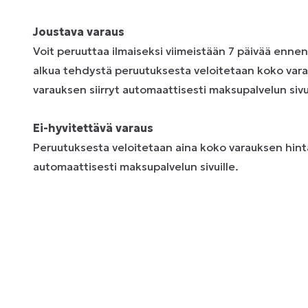
Joustava varaus
Voit peruuttaa ilmaiseksi viimeistään 7 päivää enne
alkua tehdystä peruutuksesta veloitetaan koko vara
varauksen siirryt automaattisesti maksupalvelun sivui
Ei-hyvitettävä varaus
Peruutuksesta veloitetaan aina koko varauksen hinta
automaattisesti maksupalvelun sivuille.