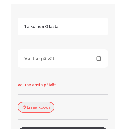
1
aikuinen
0
lasta
Valitse päivät
Valitse ensin päivät
Lisää koodi