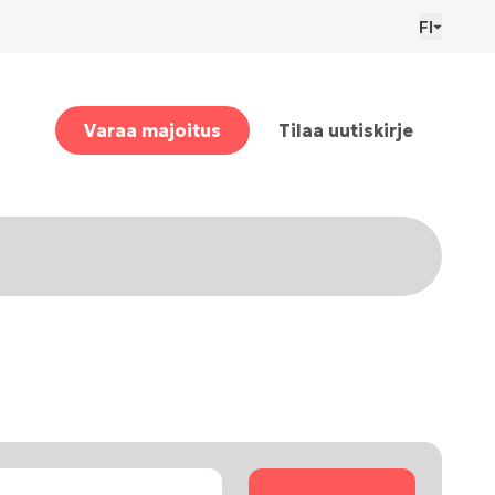
FI
Varaa majoitus
Tilaa uutiskirje