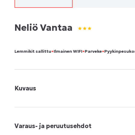
Neliö Vantaa
•
•
•
Lemmikit sallittu
Ilmainen WIFI
Parveke
Pyykinpesuko
Kuvaus
Varaus- ja peruutusehdot