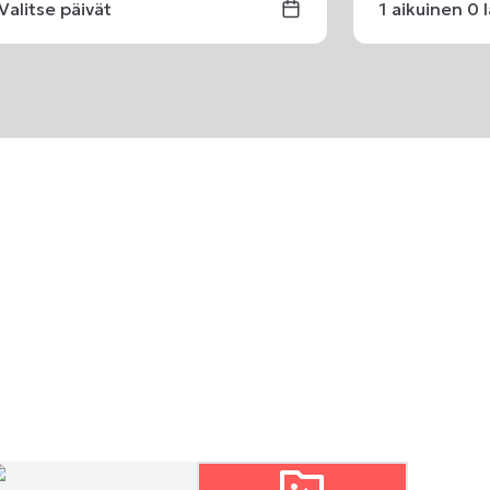
Valitse päivät
1
aikuinen
0