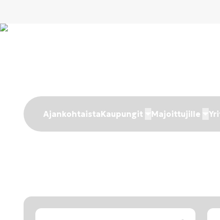
Ajankohtaista
Kaupungit
Majoittujille
Yri