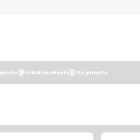
tyksille
Karttahaku
Meistä
Ota yhteyttä