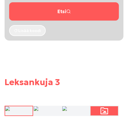
Etsi
Lisää koodi
Leksankuja 3