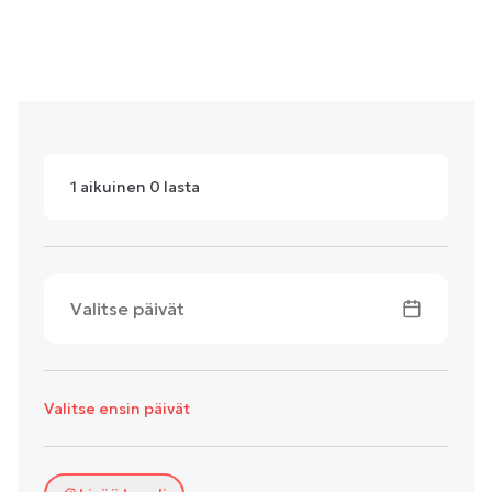
1
aikuinen
0
lasta
Valitse päivät
Valitse ensin päivät