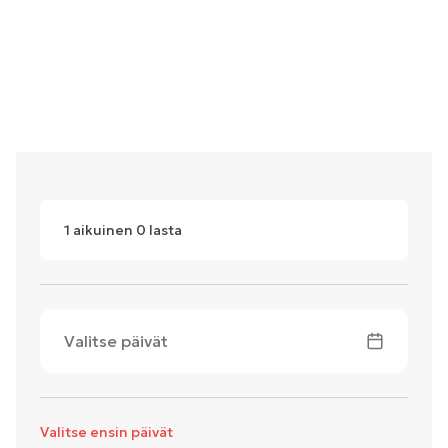
1
aikuinen
0
lasta
Valitse päivät
Valitse ensin päivät