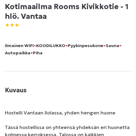
Kotimaailma Rooms Kivikkotie - 1
hlö. Vantaa
•
•
•
•
Ilmainen WIFI
KOODILUKKO
Pyykinpesukone
Sauna
•
Autopaikka
Piha
Kuvaus
Hostelli Vantaan Ilolassa, yhden hengen huone

Tässä hostellissa on yhteensä yhdeksän eri huonetta 
kolmessa kerroksessa. Talossa on kaikkien 