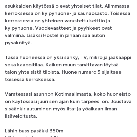
asukkaiden käytössä olevat yhteiset tilat. Alimmassa 
kerroksessa on kylpyhuone- ja saunaosasto. Toisessa 
kerroksessa on yhteinen varusteltu keittiö ja 
kylpyhuone. Vuodevaatteet ja pyyhkeet ovat 
valmiina. Lisäksi Hostellin pihaan saa auton 
pysäköityä.

Tässä huoneessa on yksi sänky, TV, mikro ja jääkaappi 
sekä kaappitilaa. Kaiken muun tarvittavan löytää 
talon yhteisistä tiloista. Huone numero 5 sijaitsee 
toisessa kerroksessa.

Varatessasi asunnon Kotimaailmasta, koko huoneisto 
on käytössäsi juuri sen ajan kuin tarpeesi on. Joustava 
sisäänkirjautuminen myös ilta- ja yöaikaan ilman 
lisäveloitusta.

Lähin bussipysäkki 350m
