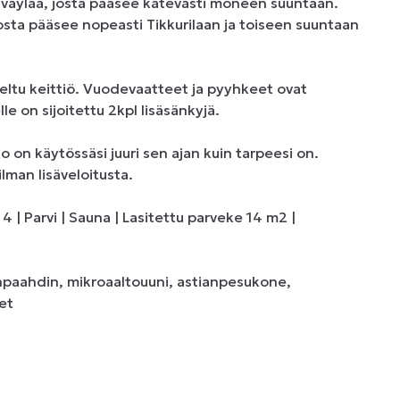
oonväylää, josta pääsee kätevästi moneen suuntaan. 
osta pääsee nopeasti Tikkurilaan ja toiseen suuntaan 
eltu keittiö. Vuodevaatteet ja pyyhkeet ovat 
e on sijoitettu 2kpl lisäsänkyjä.

on käytössäsi juuri sen ajan kuin tarpeesi on. 
lman lisäveloitusta.

| Parvi | Sauna | Lasitettu parveke 14 m2 | 
änpaahdin, mikroaaltouuni, astianpesukone, 
t
