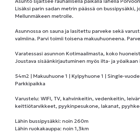
Asunto sijaitsee rauhallisella paikalla lähellä Porv
Lisäksi parin sadan metrin päässä on bussipysäkki, j
Mellunmäkeen metrolle. 

Asunnossa on sauna ja lasitettu parveke sekä varust
valmiina. Parvi toimii toisena makuuhuoneena. Parvell
Varatessasi asunnon Kotimaailmasta, koko huoneisto 
Joustava sisäänkirjautuminen myös ilta- ja yöaikaan i
54m2 | Makuuhuone 1 | Kylpyhuone 1 | Single-vuode 4 
Parkkipaikka

Varustelu: WIFI, TV, kahvinkeitin, vedenkeitin, leiv
keittiötarvikkeet, pyykinpesukone, lakanat, pyyhkee
Lähin bussipysäkki: noin 260m

Lähin ruokakauppa: noin 1,3km