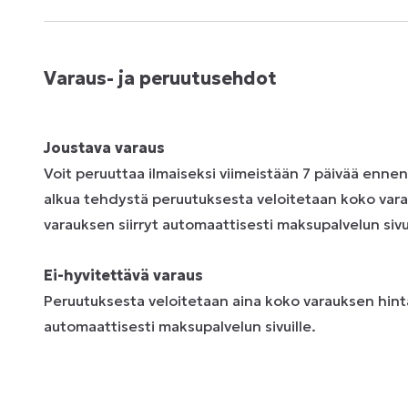
Varaus- ja peruutusehdot
Joustava varaus
Voit peruuttaa ilmaiseksi viimeistään 7 päivää enne
alkua tehdystä peruutuksesta veloitetaan koko vara
varauksen siirryt automaattisesti maksupalvelun sivui
Ei-hyvitettävä varaus
Peruutuksesta veloitetaan aina koko varauksen hinta
automaattisesti maksupalvelun sivuille.