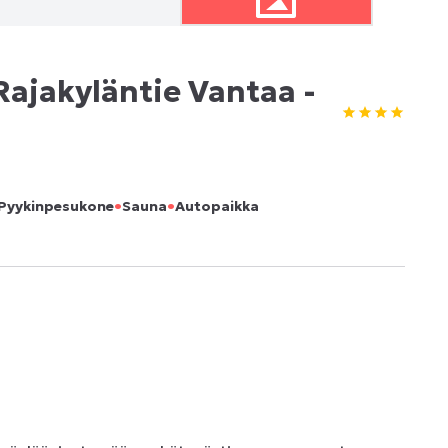
ajakyläntie Vantaa -
•
•
Pyykinpesukone
Sauna
Autopaikka