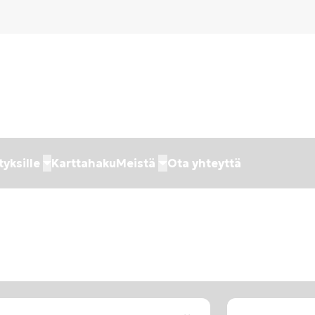
tyksille
Karttahaku
Meistä
Ota yhteyttä