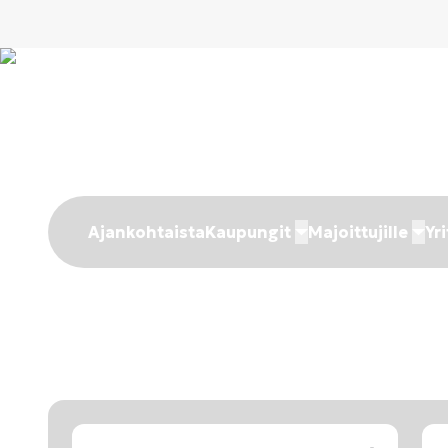
Ajankohtaista
Kaupungit
Majoittujille
Yri