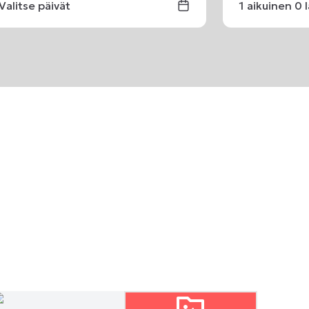
Valitse päivät
1
aikuinen
0