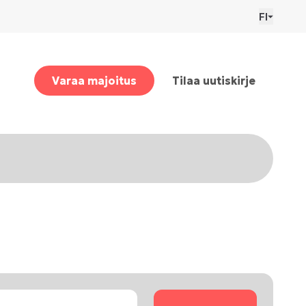
FI
Varaa majoitus
Tilaa uutiskirje