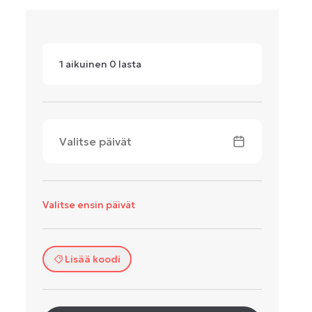
1
aikuinen
0
lasta
Valitse päivät
Valitse ensin päivät
Lisää koodi