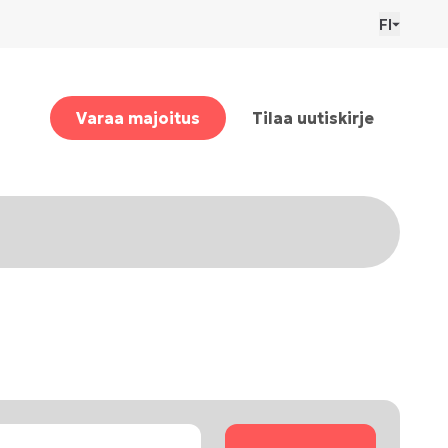
FI
Varaa majoitus
Tilaa uutiskirje