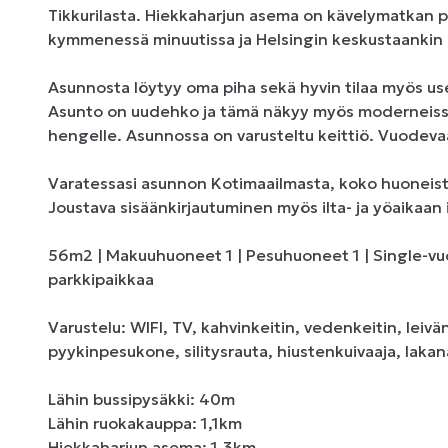
Tikkurilasta. Hiekkaharjun asema on kävelymatkan pää
kymmenessä minuutissa ja Helsingin keskustaankin p
Asunnosta löytyy oma piha sekä hyvin tilaa myös use
Asunto on uudehko ja tämä näkyy myös moderneissa p
hengelle. Asunnossa on varusteltu keittiö. Vuodevaa
Varatessasi asunnon Kotimaailmasta, koko huoneisto 
Joustava sisäänkirjautuminen myös ilta- ja yöaikaan i
56m2 | Makuuhuoneet 1 | Pesuhuoneet 1 | Single-vuod
parkkipaikkaa

Varustelu: WIFI, TV, kahvinkeitin, vedenkeitin, leivä
pyykinpesukone, silitysrauta, hiustenkuivaaja, lakan
Lähin bussipysäkki: 40m

Lähin ruokakauppa: 1,1km

Hiekkaharjun asema: 1,3km