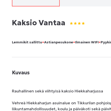
Kaksio Vantaa
•
•
•
Lemmikit sallittu
Astianpesukone
Ilmainen WIFI
Pyyki
Kuvaus
Rauhallinen sekä viihtyisä kaksio Hiekkaharjussa

Vehreä Hiekkaharjun asuinalue on Tikkurilan pohjoispuo
liikuntamahdollisuudet, koulu ja päiväkoti sekä päiv