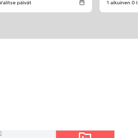
Valitse päivät
1
aikuinen
0