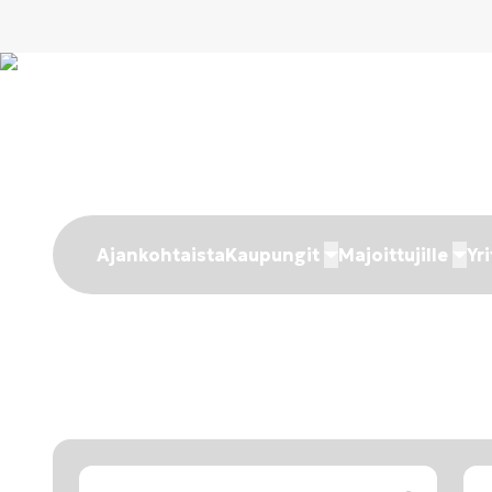
Ajankohtaista
Kaupungit
Majoittujille
Yri