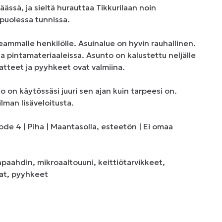
ssä, ja sieltä hurauttaa Tikkurilaan noin 
uolessa tunnissa.

ammalle henkilölle. Asuinalue on hyvin rauhallinen. 
intamateriaaleissa. Asunto on kalustettu neljälle 
tteet ja pyyhkeet ovat valmiina. 

on käytössäsi juuri sen ajan kuin tarpeesi on. 
lman lisäveloitusta.

e 4 | Piha | Maantasolla, esteetön | Ei omaa 
npaahdin, mikroaaltouuni, keittiötarvikkeet, 
at, pyyhkeet
