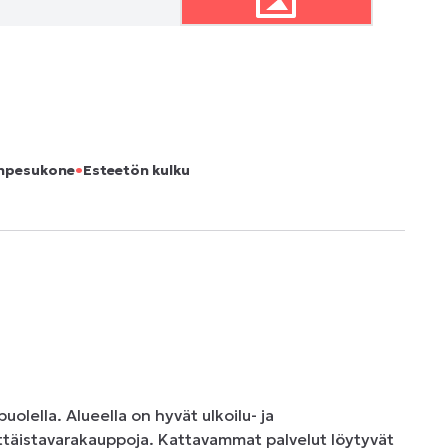
•
npesukone
Esteetön kulku
lella. Alueella on hyvät ulkoilu- ja 
ittäistavarakauppoja. Kattavammat palvelut löytyvät 