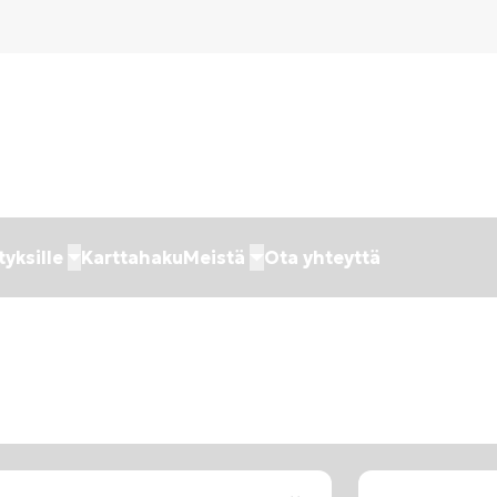
tyksille
Karttahaku
Meistä
Ota yhteyttä