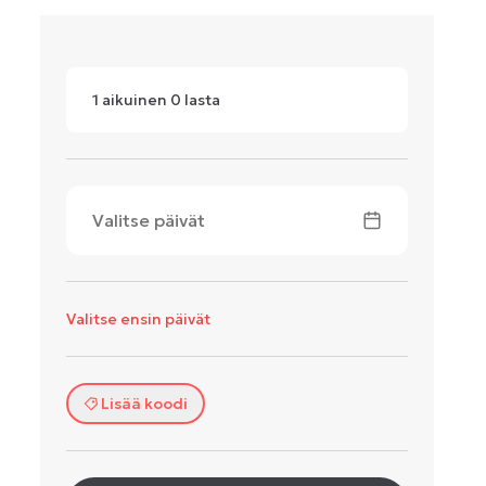
1
aikuinen
0
lasta
Valitse päivät
Valitse ensin päivät
Lisää koodi