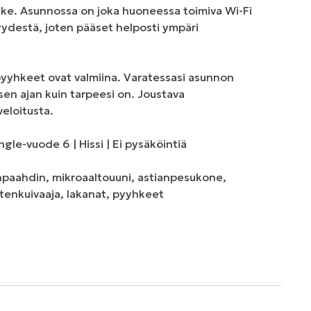
ke. Asunnossa on joka huoneessa toimiva Wi-Fi 
destä, joten pääset helposti ympäri 
yyhkeet ovat valmiina. Varatessasi asunnon 
en ajan kuin tarpeesi on. Joustava 
eloitusta.

e-vuode 6 | Hissi | Ei pysäköintiä

änpaahdin, mikroaaltouuni, astianpesukone, 
stenkuivaaja, lakanat, pyyhkeet
