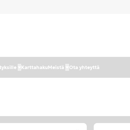
tyksille
Karttahaku
Meistä
Ota yhteyttä