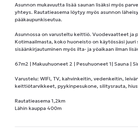
Asunnon mukavuutta lisää saunan lisäksi myös parve
yhteys. Rautatieasema löytyy myös asunnon läheisyy
pääkaupunkiseutua.

Asunnossa on varusteltu keittiö. Vuodevaatteet ja p
Kotimaailmasta, koko huoneisto on käytössäsi juuri s
sisäänkirjautuminen myös ilta- ja yöaikaan ilman lisäv
67m2 | Makuuhuoneet 2 | Pesuhuoneet 1| Sauna | Singl
Varustelu: WIFI, TV, kahvinkeitin, vedenkeitin, leiv
keittiötarvikkeet, pyykinpesukone, silitysrauta, hiu
Rautatieasema 1,2km

Lähin kauppa 400m