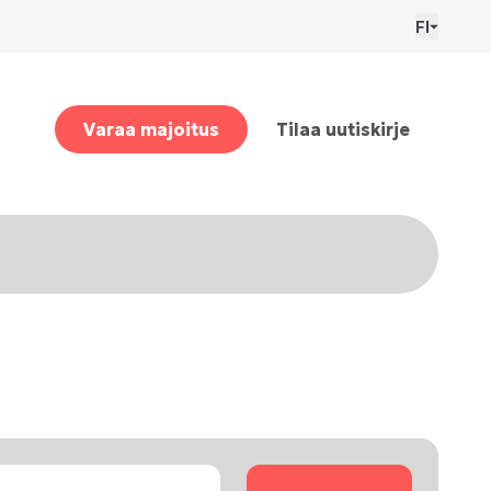
FI
Varaa majoitus
Tilaa uutiskirje