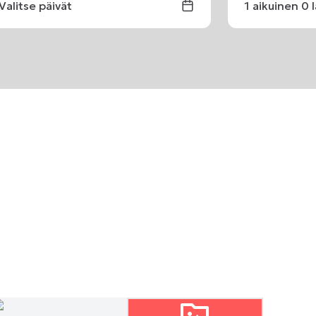
Valitse päivät
1
aikuinen
0