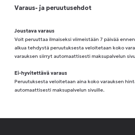
Varaus- ja peruutusehdot
Joustava varaus
Voit peruuttaa ilmaiseksi viimeistään 7 päivää enne
alkua tehdystä peruutuksesta veloitetaan koko vara
varauksen siirryt automaattisesti maksupalvelun sivui
Ei-hyvitettävä varaus
Peruutuksesta veloitetaan aina koko varauksen hinta
automaattisesti maksupalvelun sivuille.