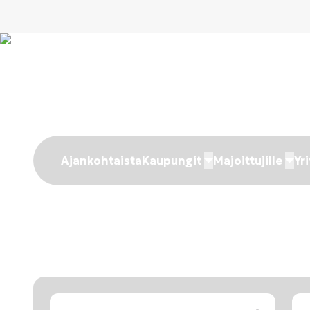
Ajankohtaista
Kaupungit
Majoittujille
Yri