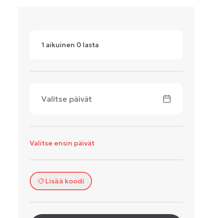
1
aikuinen
0
lasta
Valitse päivät
Valitse ensin päivät
Lisää koodi