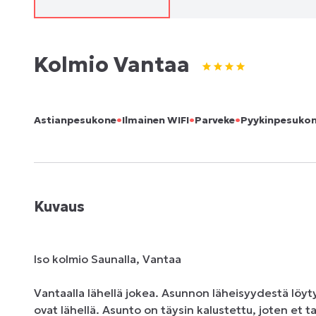
Kolmio Vantaa
•
•
•
Astianpesukone
Ilmainen WIFI
Parveke
Pyykinpesuko
Kuvaus
Iso kolmio Saunalla, Vantaa

Vantaalla lähellä jokea. Asunnon läheisyydestä löyty
ovat lähellä. Asunto on täysin kalustettu, joten et t