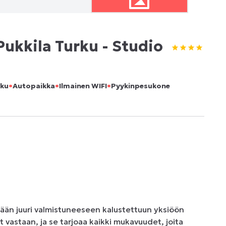
ukkila Turku - Studio
•
•
•
lku
Autopaikka
Ilmainen WIFI
Pyykinpesukone
ään juuri valmistuneeseen kalustettuun yksiöön 
 vastaan, ja se tarjoaa kaikki mukavuudet, joita 