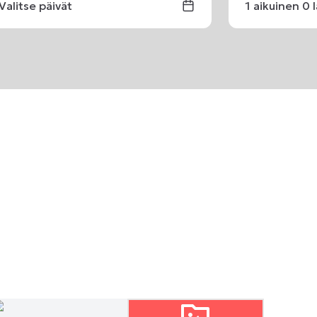
Valitse päivät
1
aikuinen
0