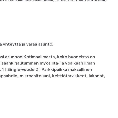
a yhteyttä ja varaa asunto.

asi asunnon Kotimaailmasta, koko huoneisto on 
sisäänkirjautuminen myös ilta- ja yöaikaan ilman 
1 | Single-vuode 2 | Parkkipaikka maksullinen 
npaahdin, mikroaaltouuni, keittiötarvikkeet, lakanat, 