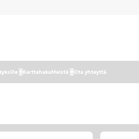
tyksille
Karttahaku
Meistä
Ota yhteyttä