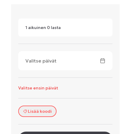
1
aikuinen
0
lasta
Valitse päivät
Valitse ensin päivät
Lisää koodi