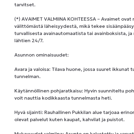
tarvitset.

(*) AVAIMET VALMIINA KOHTEESSA – Avaimet ovat no
välittömästä läheisyydestä, mikä tekee sisäänpääsys
turvallisesta avainautomaatista tai avainboksista, ja
lähtien 24/7.

Asunnon ominaisuudet:

Avara ja valoisa: Tilava huone, jossa suuret ikkunat 
tunnelman.

Käytännöllinen pohjaratkaisu: Hyvin suunniteltu pohj
voit nauttia kodikkaasta tunnelmasta heti.

Hyvä sijainti: Rauhallinen Pukkilan alue tarjoaa erin
olevat palvelut kuten kaupat, kahvilat ja puistot.

Mukavuudet valmiina: Asunto on kalustettu ja varustet