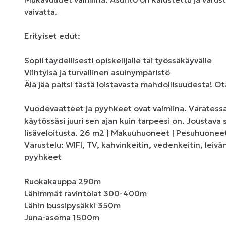
vaivatta.

Erityiset edut:

Sopii täydellisesti opiskelijalle tai työssäkäyvälle

Viihtyisä ja turvallinen asuinympäristö

Älä jää paitsi tästä loistavasta mahdollisuudesta! Ot
Vuodevaatteet ja pyyhkeet ovat valmiina. Varatess
käytössäsi juuri sen ajan kuin tarpeesi on. Joustava 
lisäveloitusta. 26 m2 | Makuuhuoneet | Pesuhuoneet 
Varustelu: WIFI, TV, kahvinkeitin, vedenkeitin, leivä
pyyhkeet 

Ruokakauppa 290m 

Lähimmät ravintolat 300-400m 

Lähin bussipysäkki 350m 

Juna-asema 1500m
