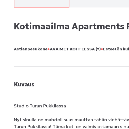
Kotimaailma Apartments P
•
•
Astianpesukone
AVAIMET KOHTEESSA (*)
Esteetön ku
Kuvaus
Studio Turun Pukkilassa

Nyt sinulla on mahdollisuus muuttaa tähän viehättäv
Turun Pukkilassa! Tämä koti on valmis ottamaan sinut