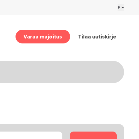
FI
Varaa majoitus
Tilaa uutiskirje