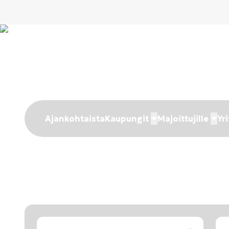
Ajankohtaista
Kaupungit
Majoittujille
Yri