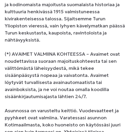
ja kodinomaista majoitusta suomalaista historiaa ja 
kulttuuria henkivässä 1915 valmistuneessa 
kivirakenteisessa talossa. Sijaitsemme Turun 
Yliopiston vieressä, vain lyhyen kävelymatkan päässä 
Turun keskustasta, kaupoista, ravintoloista ja 
nähtävyyksistä.

(*) AVAIMET VALMIINA KOHTEESSA – Avaimet ovat 
noudettavissa suoraan majoituskohteesta tai sen 
välittömästä läheisyydestä, mikä tekee 
sisäänpääsystä nopeaa ja vaivatonta. Avaimet 
löytyvät turvallisesta avainautomaatista tai 
avainboksista, ja ne voi noutaa omalla koodilla 
sisäänkirjautumisajasta lähtien 24/7.

Asunnossa on varusteltu keittiö. Vuodevaatteet ja 
pyyhkeet ovat valmiina. Varatessasi asunnon 
Kotimaailmasta, koko huoneisto on käytössäsi juuri 
sen ajan kuin tarpeesi on. Yhteisissä tiloissa 