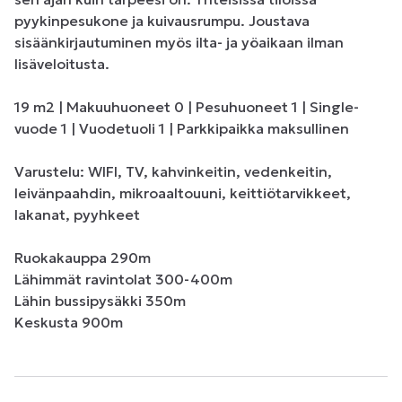
pyykinpesukone ja kuivausrumpu. Joustava 
sisäänkirjautuminen myös ilta- ja yöaikaan ilman 
lisäveloitusta.

19 m2 | Makuuhuoneet 0 | Pesuhuoneet 1 | Single-
vuode 1 | Vuodetuoli 1 | Parkkipaikka maksullinen

Varustelu: WIFI, TV, kahvinkeitin, vedenkeitin, 
leivänpaahdin, mikroaaltouuni, keittiötarvikkeet, 
lakanat, pyyhkeet

Ruokakauppa 290m

Lähimmät ravintolat 300-400m

Lähin bussipysäkki 350m

Keskusta 900m