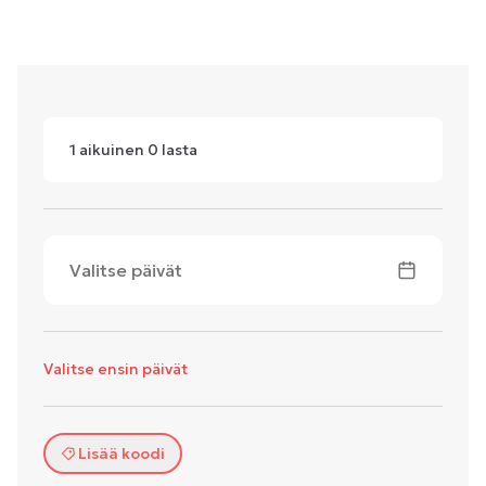
1
aikuinen
0
lasta
Valitse päivät
Valitse ensin päivät
Lisää koodi