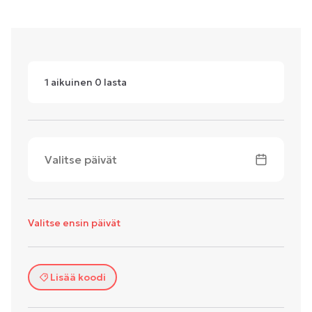
1
aikuinen
0
lasta
Valitse päivät
Valitse ensin päivät
Lisää koodi