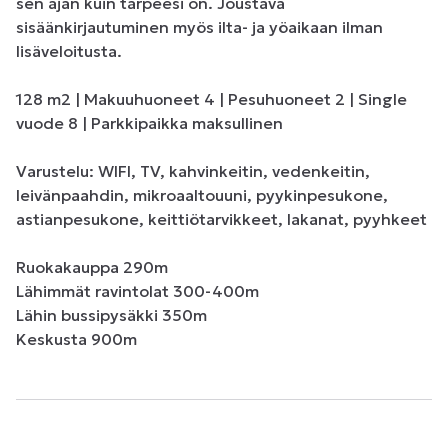
sen ajan kuin tarpeesi on. Joustava 
sisäänkirjautuminen myös ilta- ja yöaikaan ilman 
lisäveloitusta.

128 m2 | Makuuhuoneet 4 | Pesuhuoneet 2 | Single 
vuode 8 | Parkkipaikka maksullinen

Varustelu: WIFI, TV, kahvinkeitin, vedenkeitin, 
leivänpaahdin, mikroaaltouuni, pyykinpesukone, 
astianpesukone, keittiötarvikkeet, lakanat, pyyhkeet

Ruokakauppa 290m

Lähimmät ravintolat 300-400m

Lähin bussipysäkki 350m

Keskusta 900m