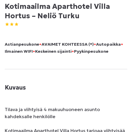
Kotimaailma Aparthotel Villa
Hortus – Neliö Turku
•
•
•
Astianpesukone
AVAIMET KOHTEESSA (*)
Autopaikka
•
•
Ilmainen WIFI
Keskeinen sijainti
Pyykinpesukone
Kuvaus
Tilava ja viihtyisä 4 makuuhuoneen asunto 
kahdeksalle henkilölle

Kotimaailma Aparthotel Villa Hortus tarjoaa viihtyisää 