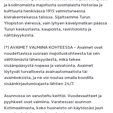
ja kodinomaista majoitusta suomalaista historiaa ja 
kulttuuria henkivässä 1915 valmistuneessa 
kivirakenteisessa talossa. Sijaitsemme Turun 
Yliopiston vieressä, vain lyhyen kävelymatkan päässä 
Turun keskustasta, kaupoista, ravintoloista ja 
nähtävyyksistä.

(*) AVAIMET VALMIINA KOHTEESSA – Avaimet ovat 
noudettavissa suoraan majoituskohteesta tai sen 
välittömästä läheisyydestä, mikä tekee 
sisäänpääsystä nopeaa ja vaivatonta. Avaimet 
löytyvät turvallisesta avainautomaatista tai 
avainboksista, ja ne voi noutaa omalla koodilla 
sisäänkirjautumisajasta lähtien 24/7.

Asunnossa on varusteltu keittiö. Vuodevaatteet ja 
pyyhkeet ovat valmiina. Varatessasi asunnon 
Kotimaailmasta, koko huoneisto on käytössäsi juuri 