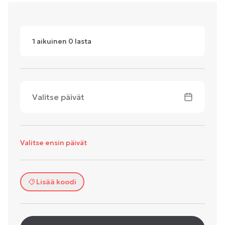
1
aikuinen
0
lasta
Valitse päivät
Valitse ensin päivät
Lisää koodi