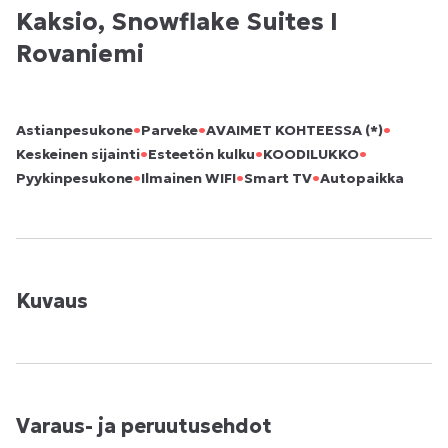
Kaksio, Snowflake Suites I
Rovaniemi
•
•
•
Astianpesukone
Parveke
AVAIMET KOHTEESSA (*)
•
•
•
Keskeinen sijainti
Esteetön kulku
KOODILUKKO
•
•
•
Pyykinpesukone
Ilmainen WIFI
Smart TV
Autopaikka
Kuvaus
Varaus- ja peruutusehdot