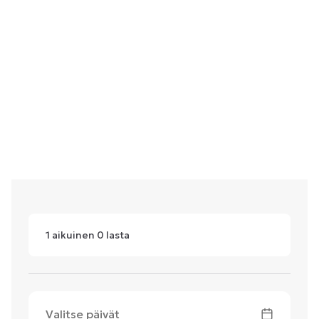
1
aikuinen
0
lasta
Valitse päivät