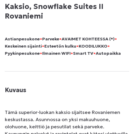
Kaksio, Snowflake Suites II
Rovaniemi
•
•
•
Astianpesukone
Parveke
AVAIMET KOHTEESSA (*)
•
•
•
Keskeinen sijainti
Esteetön kulku
KOODILUKKO
•
•
•
Pyykinpesukone
Ilmainen WIFI
Smart TV
Autopaikka
Kuvaus
Tämä superior-luokan kaksio sijaitsee Rovaniemen 
keskustassa. Asunnossa on yksi makuuhuone, 
olohuone, keittiö ja pesutilat sekä parveke. 
Kaupungin palvelut ja ravintolat ovat kätesi ulottuvilla 