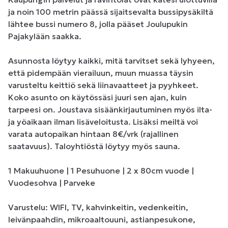
ja noin 100 metrin päässä sijaitsevalta bussipysäkiltä 
lähtee bussi numero 8, jolla pääset Joulupukin 
Pajakylään saakka. 

Asunnosta löytyy kaikki, mitä tarvitset sekä lyhyeen, 
että pidempään vierailuun, muun muassa täysin 
varusteltu keittiö sekä liinavaatteet ja pyyhkeet. 
Koko asunto on käytössäsi juuri sen ajan, kuin 
tarpeesi on. Joustava sisäänkirjautuminen myös ilta- 
ja yöaikaan ilman lisäveloitusta. Lisäksi meiltä voi 
varata autopaikan hintaan 8€/vrk (rajallinen 
saatavuus). Taloyhtiöstä löytyy myös sauna.

1 Makuuhuone | 1 Pesuhuone | 2 x 80cm vuode | 
Vuodesohva | Parveke

Varustelu: WIFI, TV, kahvinkeitin, vedenkeitin, 
leivänpaahdin, mikroaaltouuni, astianpesukone, 