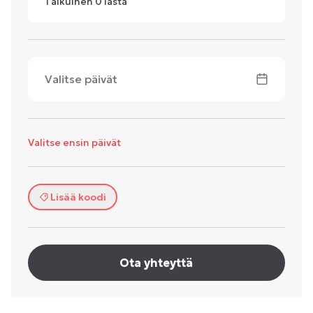
1
aikuinen
0
lasta
Valitse päivät
Valitse ensin päivät
Lisää koodi
Ota yhteyttä