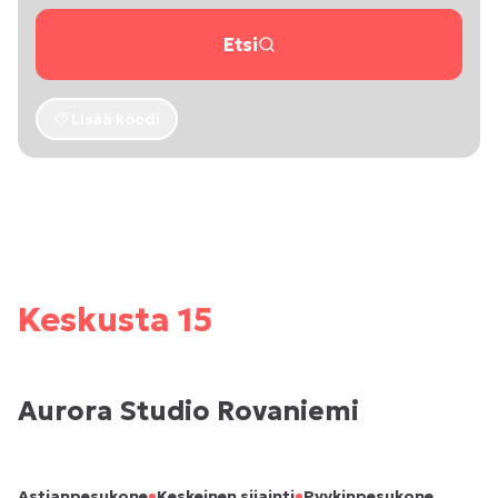
Etsi
Lisää koodi
Keskusta 15
Aurora Studio Rovaniemi
•
•
Astianpesukone
Keskeinen sijainti
Pyykinpesukone