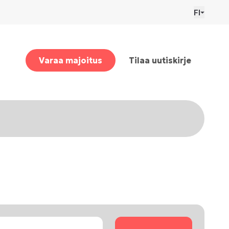
FI
Varaa majoitus
Tilaa uutiskirje