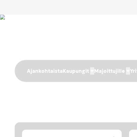
Ajankohtaista
Kaupungit
Majoittujille
Yri