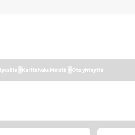
tyksille
Karttahaku
Meistä
Ota yhteyttä