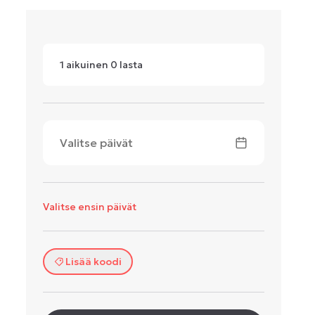
1
aikuinen
0
lasta
Valitse päivät
Valitse ensin päivät
Lisää koodi