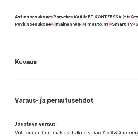
•
•
•
Astianpesukone
Parveke
AVAIMET KOHTEESSA (*)
Kes
•
•
•
•
Pyykinpesukone
Ilmainen WIFI
Ilmastointi
Smart TV
Kuvaus
Varaus- ja peruutusehdot
Joustava varaus
Voit peruuttaa ilmaiseksi viimeistään 7 päivää enne