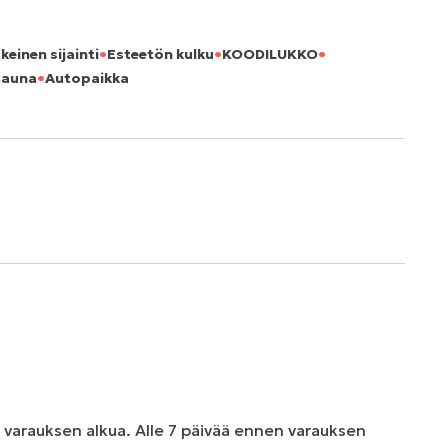
•
•
•
keinen sijainti
Esteetön kulku
KOODILUKKO
•
Sauna
Autopaikka
n varauksen alkua. Alle 7 päivää ennen varauksen