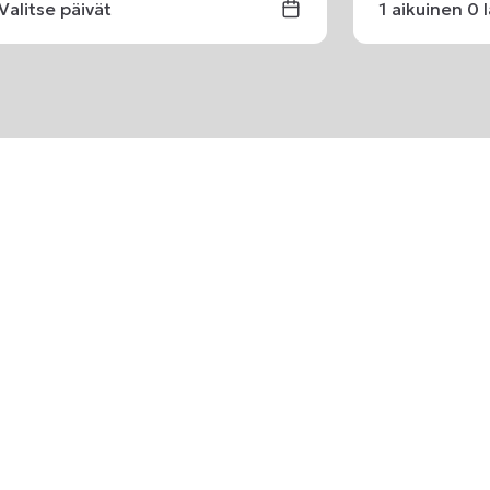
Valitse päivät
1
aikuinen
0
i