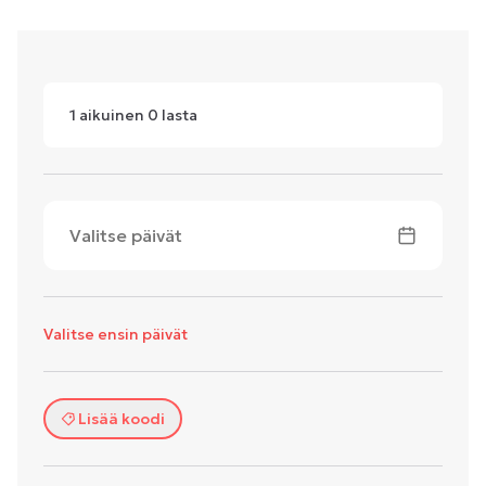
1
aikuinen
0
lasta
Valitse päivät
Valitse ensin päivät
Lisää koodi