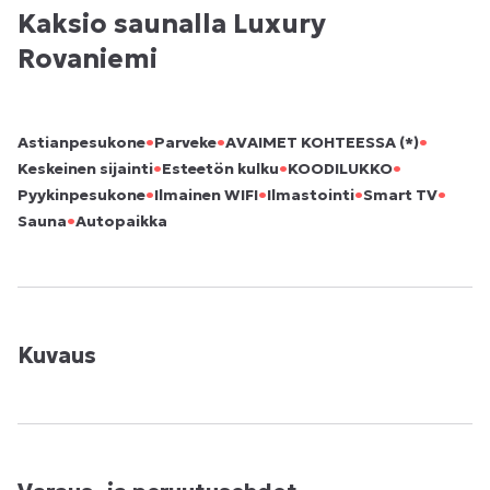
Kaksio saunalla Luxury
Rovaniemi
•
•
•
Astianpesukone
Parveke
AVAIMET KOHTEESSA (*)
•
•
•
Keskeinen sijainti
Esteetön kulku
KOODILUKKO
•
•
•
•
Pyykinpesukone
Ilmainen WIFI
Ilmastointi
Smart TV
•
Sauna
Autopaikka
Kuvaus