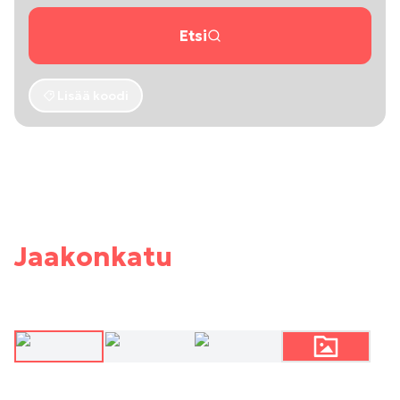
Etsi
Lisää koodi
Jaakonkatu