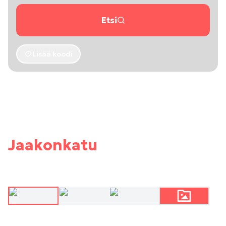
Etsi
Lisää koodi
Jaakonkatu