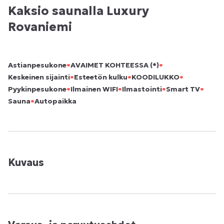
Kaksio saunalla Luxury
Rovaniemi
•
•
Astianpesukone
AVAIMET KOHTEESSA (*)
•
•
•
Keskeinen sijainti
Esteetön kulku
KOODILUKKO
•
•
•
•
Pyykinpesukone
Ilmainen WIFI
Ilmastointi
Smart TV
•
Sauna
Autopaikka
Kuvaus