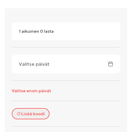
1
aikuinen
0
lasta
Valitse päivät
Valitse ensin päivät
Lisää koodi