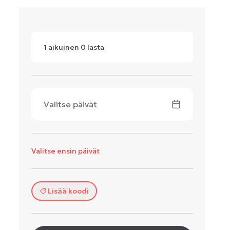
1
aikuinen
0
lasta
Valitse päivät
Valitse ensin päivät
Lisää koodi