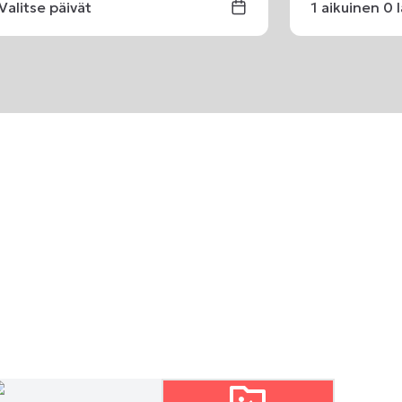
Valitse päivät
1
aikuinen
0