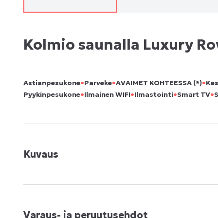
Kolmio saunalla Luxury R
•
•
•
Astianpesukone
Parveke
AVAIMET KOHTEESSA (*)
Kes
•
•
•
•
Pyykinpesukone
Ilmainen WIFI
Ilmastointi
Smart TV
Kuvaus
Varaus- ja peruutusehdot