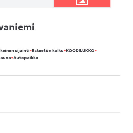
ovaniemi
•
•
•
keinen sijainti
Esteetön kulku
KOODILUKKO
•
Sauna
Autopaikka