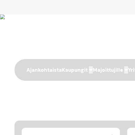
Ajankohtaista
Kaupungit
Majoittujille
Yri