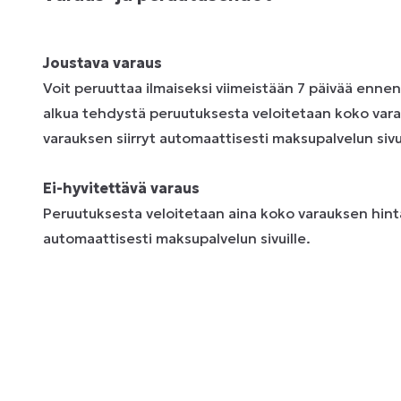
Joustava varaus
Voit peruuttaa ilmaiseksi viimeistään 7 päivää enne
alkua tehdystä peruutuksesta veloitetaan koko vara
varauksen siirryt automaattisesti maksupalvelun sivui
Ei-hyvitettävä varaus
Peruutuksesta veloitetaan aina koko varauksen hinta
automaattisesti maksupalvelun sivuille.