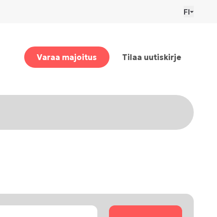
FI
Varaa majoitus
Tilaa uutiskirje