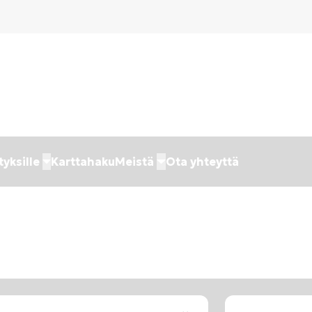
tyksille
Karttahaku
Meistä
Ota yhteyttä