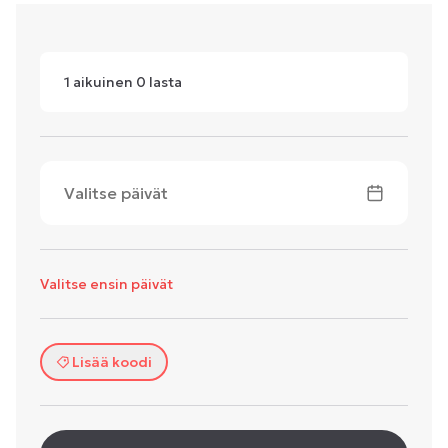
1
aikuinen
0
lasta
Valitse päivät
Valitse ensin päivät
Lisää koodi