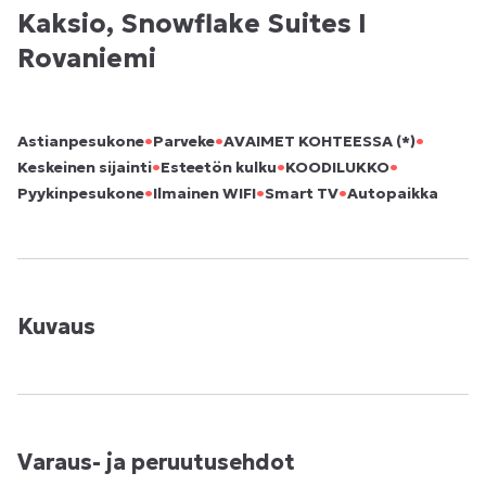
Kaksio, Snowflake Suites I
Rovaniemi
•
•
•
Astianpesukone
Parveke
AVAIMET KOHTEESSA (*)
•
•
•
Keskeinen sijainti
Esteetön kulku
KOODILUKKO
•
•
•
Pyykinpesukone
Ilmainen WIFI
Smart TV
Autopaikka
Kuvaus
Varaus- ja peruutusehdot