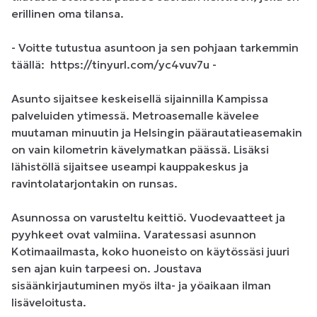
erillinen oma tilansa. 

- Voitte tutustua asuntoon ja sen pohjaan tarkemmin 
täällä:  https://tinyurl.com/yc4vuv7u -

Asunto sijaitsee keskeisellä sijainnilla Kampissa 
palveluiden ytimessä. Metroasemalle kävelee 
muutaman minuutin ja Helsingin päärautatieasemakin 
on vain kilometrin kävelymatkan päässä. Lisäksi 
lähistöllä sijaitsee useampi kauppakeskus ja 
ravintolatarjontakin on runsas.

Asunnossa on varusteltu keittiö. Vuodevaatteet ja 
pyyhkeet ovat valmiina. Varatessasi asunnon 
Kotimaailmasta, koko huoneisto on käytössäsi juuri 
sen ajan kuin tarpeesi on. Joustava 
sisäänkirjautuminen myös ilta- ja yöaikaan ilman 
lisäveloitusta.
