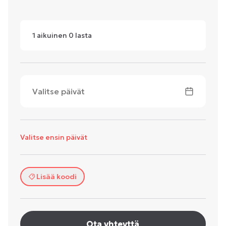
1
aikuinen
0
lasta
Valitse päivät
Valitse ensin päivät
Lisää koodi
Ota yhteyttä