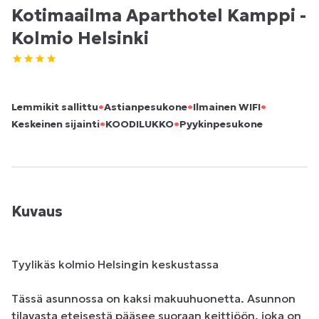
Kotimaailma Aparthotel Kamppi -
Kolmio Helsinki
•
•
•
Lemmikit sallittu
Astianpesukone
Ilmainen WIFI
•
•
Keskeinen sijainti
KOODILUKKO
Pyykinpesukone
Kuvaus
Tyylikäs kolmio Helsingin keskustassa

Tässä asunnossa on kaksi makuuhuonetta. Asunnon 
tilavasta eteisestä pääsee suoraan keittiöön, joka on 