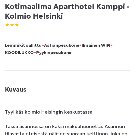
Kotimaailma Aparthotel Kamppi -
Kolmio Helsinki
•
•
•
Lemmikit sallittu
Astianpesukone
Ilmainen WIFI
•
KOODILUKKO
Pyykinpesukone
Kuvaus
Tyylikäs kolmio Helsingin keskustassa

Tässä asunnossa on kaksi makuuhuonetta. Asunnon 
tilavasta eteisestä pääsee suoraan keittiöön, joka on 