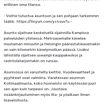
erillinen oma tilansa. 

- Voitte tutustua asuntoon ja sen pohjaan tarkemmin 
täällä:  https://tinyurl.com/yc4vuv7u -

Asunto sijaitsee keskeisellä sijainnilla Kampissa 
palveluiden ytimessä. Metroasemalle kävelee 
muutaman minuutin ja Helsingin päärautatieasemakin 
on vain kilometrin kävelymatkan päässä. Lisäksi 
lähistöllä sijaitsee useampi kauppakeskus ja 
ravintolatarjontakin on runsas.

Asunnossa on varusteltu keittiö. Vuodevaatteet ja 
pyyhkeet ovat valmiina. Varatessasi asunnon 
Kotimaailmasta, koko huoneisto on käytössäsi juuri 
sen ajan kuin tarpeesi on. Joustava 
sisäänkirjautuminen myös ilta- ja yöaikaan ilman 
lisäveloitusta.
