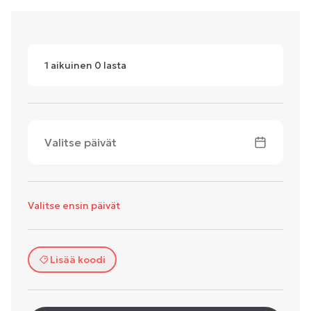
1
aikuinen
0
lasta
Valitse päivät
Valitse ensin päivät
Lisää koodi