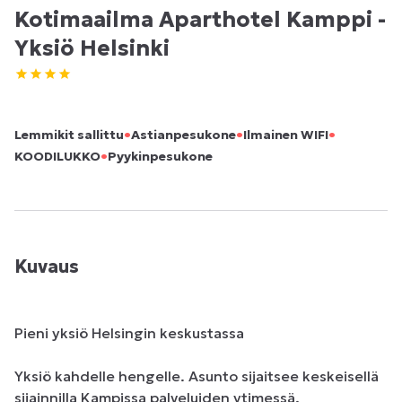
Kotimaailma Aparthotel Kamppi -
Yksiö Helsinki
•
•
•
Lemmikit sallittu
Astianpesukone
Ilmainen WIFI
•
KOODILUKKO
Pyykinpesukone
Kuvaus
Pieni yksiö Helsingin keskustassa

Yksiö kahdelle hengelle. Asunto sijaitsee keskeisellä 
sijainnilla Kampissa palveluiden ytimessä. 