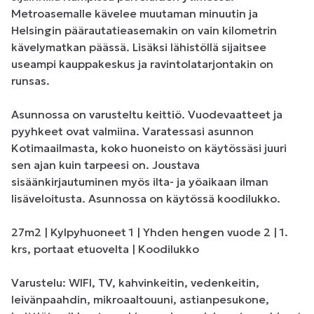
Metroasemalle kävelee muutaman minuutin ja 
Helsingin päärautatieasemakin on vain kilometrin 
kävelymatkan päässä. Lisäksi lähistöllä sijaitsee 
useampi kauppakeskus ja ravintolatarjontakin on 
runsas.

Asunnossa on varusteltu keittiö. Vuodevaatteet ja 
pyyhkeet ovat valmiina. Varatessasi asunnon 
Kotimaailmasta, koko huoneisto on käytössäsi juuri 
sen ajan kuin tarpeesi on. Joustava 
sisäänkirjautuminen myös ilta- ja yöaikaan ilman 
lisäveloitusta. Asunnossa on käytössä koodilukko.

27m2 | Kylpyhuoneet 1 | Yhden hengen vuode 2 | 1. 
krs, portaat etuovelta | Koodilukko

Varustelu: WIFI, TV, kahvinkeitin, vedenkeitin, 
leivänpaahdin, mikroaaltouuni, astianpesukone, 