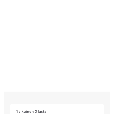
1
aikuinen
0
lasta