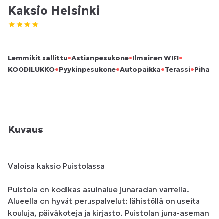
Kaksio Helsinki
•
•
•
Lemmikit sallittu
Astianpesukone
Ilmainen WIFI
•
•
•
•
KOODILUKKO
Pyykinpesukone
Autopaikka
Terassi
Piha
Kuvaus
Valoisa kaksio Puistolassa

Puistola on kodikas asuinalue junaradan varrella. 
Alueella on hyvät peruspalvelut: lähistöllä on useita 
kouluja, päiväkoteja ja kirjasto. Puistolan juna-aseman 