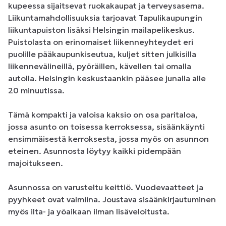
kupeessa sijaitsevat ruokakaupat ja terveysasema. 
Liikuntamahdollisuuksia tarjoavat Tapulikaupungin 
liikuntapuiston lisäksi Helsingin mailapelikeskus. 
Puistolasta on erinomaiset liikenneyhteydet eri 
puolille pääkaupunkiseutua, kuljet sitten julkisilla 
liikennevälineillä, pyöräillen, kävellen tai omalla 
autolla. Helsingin keskustaankin pääsee junalla alle 
20 minuutissa. 

Tämä kompakti ja valoisa kaksio on osa paritaloa, 
jossa asunto on toisessa kerroksessa, sisäänkäynti 
ensimmäisestä kerroksesta, jossa myös on asunnon 
eteinen. Asunnosta löytyy kaikki pidempään 
majoitukseen.

Asunnossa on varusteltu keittiö. Vuodevaatteet ja 
pyyhkeet ovat valmiina. Joustava sisäänkirjautuminen 
myös ilta- ja yöaikaan ilman lisäveloitusta. 
