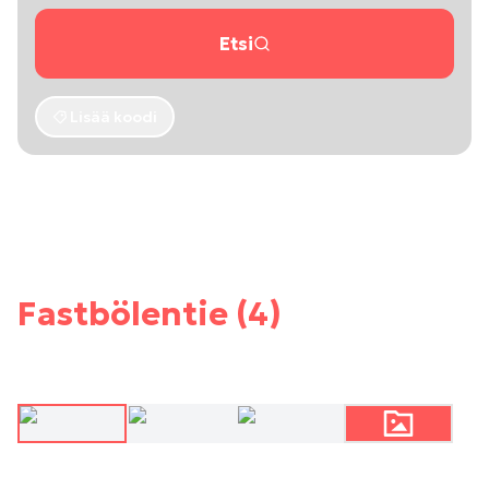
Etsi
Lisää koodi
Fastbölentie (4)