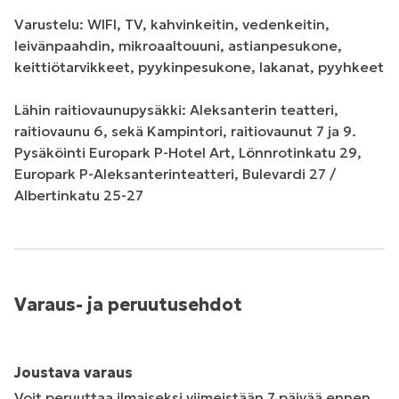
Varustelu: WIFI, TV, kahvinkeitin, vedenkeitin, 
leivänpaahdin, mikroaaltouuni, astianpesukone, 
keittiötarvikkeet, pyykinpesukone, lakanat, pyyhkeet

Lähin raitiovaunupysäkki: Aleksanterin teatteri, 
raitiovaunu 6, sekä Kampintori, raitiovaunut 7 ja 9. 

Pysäköinti Europark P-Hotel Art, Lönnrotinkatu 29, 
Europark P-Aleksanterinteatteri, Bulevardi 27 / 
Albertinkatu 25-27
Varaus- ja peruutusehdot
Joustava varaus
Voit peruuttaa ilmaiseksi viimeistään 7 päivää ennen