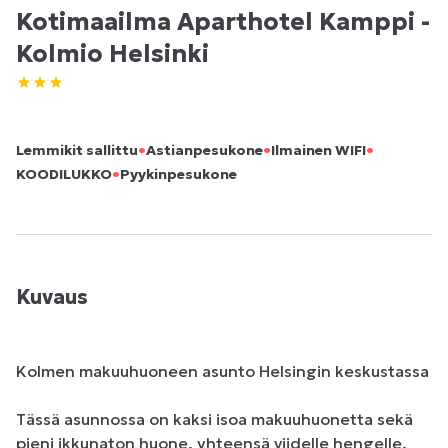
Kotimaailma Aparthotel Kamppi -
Kolmio Helsinki
•
•
•
Lemmikit sallittu
Astianpesukone
Ilmainen WIFI
•
KOODILUKKO
Pyykinpesukone
Kuvaus
Kolmen makuuhuoneen asunto Helsingin keskustassa

Tässä asunnossa on kaksi isoa makuuhuonetta sekä 
pieni ikkunaton huone, yhteensä viidelle hengelle. 