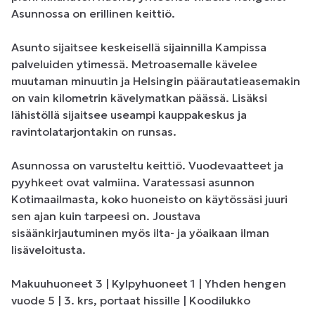
Asunnossa on erillinen keittiö.

Asunto sijaitsee keskeisellä sijainnilla Kampissa 
palveluiden ytimessä. Metroasemalle kävelee 
muutaman minuutin ja Helsingin päärautatieasemakin 
on vain kilometrin kävelymatkan päässä. Lisäksi 
lähistöllä sijaitsee useampi kauppakeskus ja 
ravintolatarjontakin on runsas.

Asunnossa on varusteltu keittiö. Vuodevaatteet ja 
pyyhkeet ovat valmiina. Varatessasi asunnon 
Kotimaailmasta, koko huoneisto on käytössäsi juuri 
sen ajan kuin tarpeesi on. Joustava 
sisäänkirjautuminen myös ilta- ja yöaikaan ilman 
lisäveloitusta.

Makuuhuoneet 3 | Kylpyhuoneet 1 | Yhden hengen 
vuode 5 | 3. krs, portaat hissille | Koodilukko
