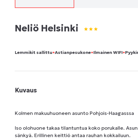
Neliö Helsinki
•
•
•
Lemmikit sallittu
Astianpesukone
Ilmainen WIFI
Pyyki
Kuvaus
Kolmen makuuhuoneen asunto Pohjois-Haagasssa

Iso olohuone takaa tilantuntua koko porukalle. Asu
sänkyä. Erillinen keittiö antaa rauhan kokkailuun. 
