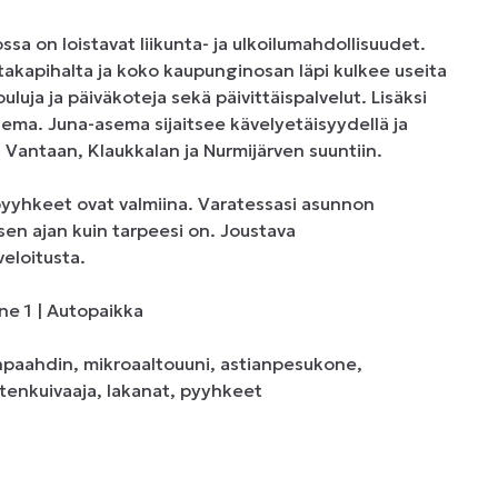
sa on loistavat liikunta- ja ulkoilumahdollisuudet. 
 takapihalta ja koko kaupunginosan läpi kulkee useita 
luja ja päiväkoteja sekä päivittäispalvelut. Lisäksi 
sema. Juna-asema sijaitsee kävelyetäisyydellä ja 
 Vantaan, Klaukkalan ja Nurmijärven suuntiin.

yyhkeet ovat valmiina. Varatessasi asunnon 
en ajan kuin tarpeesi on. Joustava 
eloitusta.

e 1 | Autopaikka

änpaahdin, mikroaaltouuni, astianpesukone, 
stenkuivaaja, lakanat, pyyhkeet
