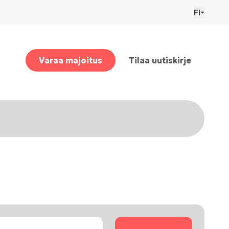
FI
Varaa majoitus
Tilaa uutiskirje