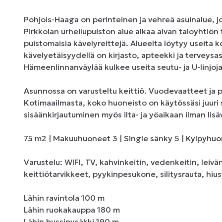
Pohjois-Haaga on perinteinen ja vehreä asuinalue, jos
Pirkkolan urheilupuiston alue alkaa aivan taloyhtiön
puistomaisia kävelyreittejä. Alueelta löytyy useita kou
kävelyetäisyydellä on kirjasto, apteekki ja terveysa
Hämeenlinnanväylää kulkee useita seutu- ja U-linjoja
Asunnossa on varusteltu keittiö. Vuodevaatteet ja p
Kotimaailmasta, koko huoneisto on käytössäsi juuri s
sisäänkirjautuminen myös ilta- ja yöaikaan ilman lisäv
75 m2 | Makuuhuoneet 3 | Single sänky 5 | Kylpyhuon
Varustelu: WIFI, TV, kahvinkeitin, vedenkeitin, leiv
keittiötarvikkeet, pyykinpesukone, silitysrauta, hiu
Lähin ravintola 100 m

Lähin ruokakauppa 180 m

Lähin bussipysäkki 190 m