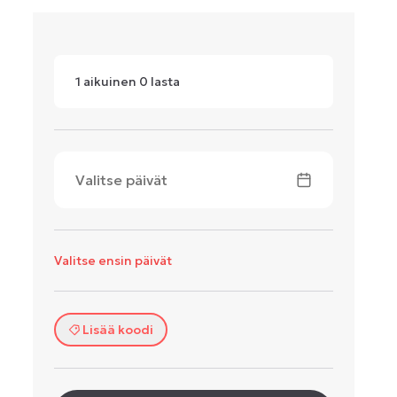
1
aikuinen
0
lasta
Valitse päivät
Valitse ensin päivät
Lisää koodi