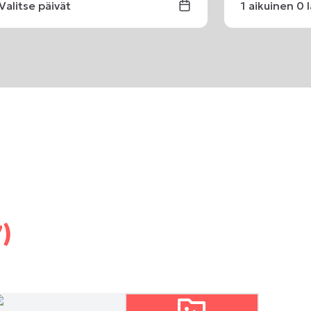
Valitse päivät
1
aikuinen
0
7)