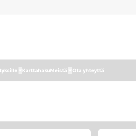
tyksille
Karttahaku
Meistä
Ota yhteyttä