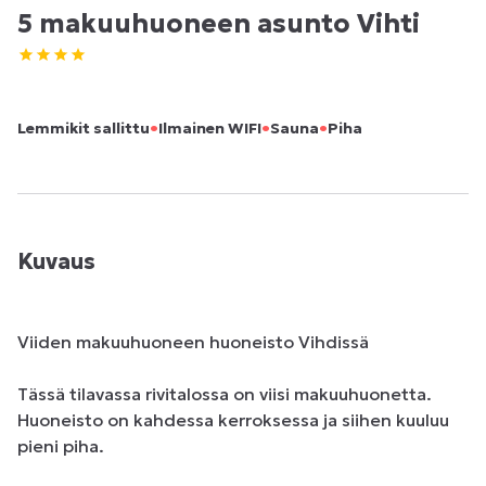
5 makuuhuoneen asunto Vihti
•
•
•
Lemmikit sallittu
Ilmainen WIFI
Sauna
Piha
Kuvaus
Viiden makuuhuoneen huoneisto Vihdissä

Tässä tilavassa rivitalossa on viisi makuuhuonetta. 
Huoneisto on kahdessa kerroksessa ja siihen kuuluu 
pieni piha.
