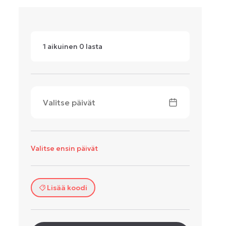
1
aikuinen
0
lasta
Valitse päivät
Valitse ensin päivät
Lisää koodi