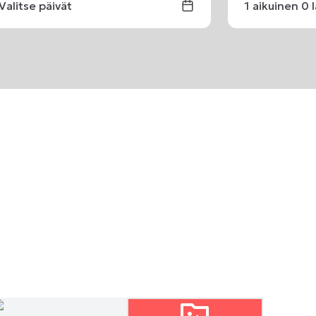
Valitse päivät
1
aikuinen
0