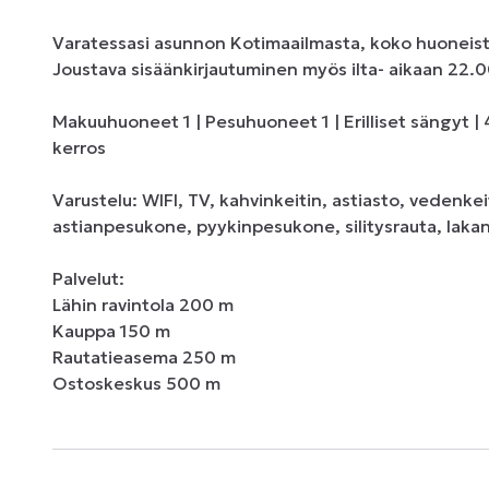
Varatessasi asunnon Kotimaailmasta, koko huoneisto 
Joustava sisäänkirjautuminen myös ilta- aikaan 22.00
Makuuhuoneet 1 | Pesuhuoneet 1 | Erilliset sängyt | 40 
kerros 

Varustelu: WIFI, TV, kahvinkeitin, astiasto, vedenkei
astianpesukone, pyykinpesukone, silitysrauta, lakan
Palvelut: 

Lähin ravintola 200 m 

Kauppa 150 m 

Rautatieasema 250 m 

Ostoskeskus 500 m