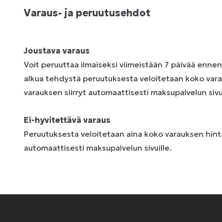
Varaus- ja peruutusehdot
Joustava varaus
Voit peruuttaa ilmaiseksi viimeistään 7 päivää enne
alkua tehdystä peruutuksesta veloitetaan koko vara
varauksen siirryt automaattisesti maksupalvelun sivui
Ei-hyvitettävä varaus
Peruutuksesta veloitetaan aina koko varauksen hinta
automaattisesti maksupalvelun sivuille.