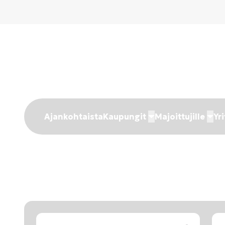
Ajankohtaista
Kaupungit
Majoittujille
Yri