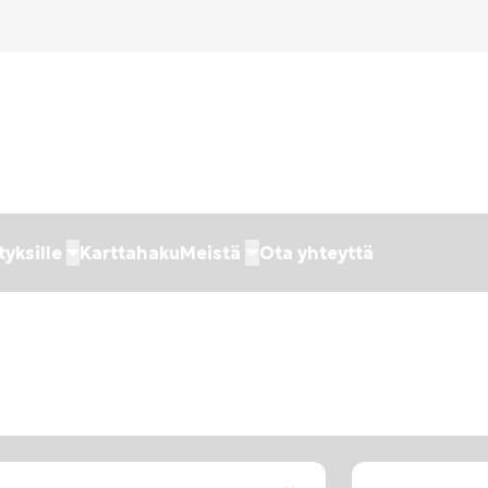
tyksille
Karttahaku
Meistä
Ota yhteyttä