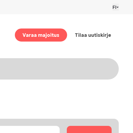
FI
Varaa majoitus
Tilaa uutiskirje