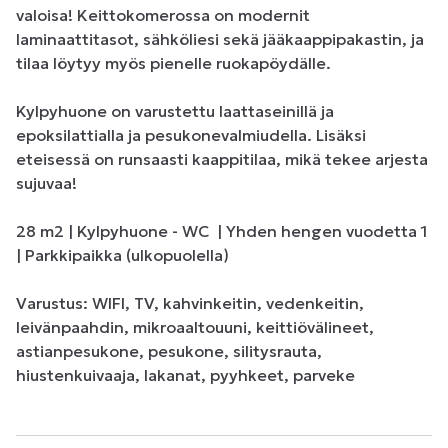
valoisa! Keittokomerossa on modernit 
laminaattitasot, sähköliesi sekä jääkaappipakastin, ja 
tilaa löytyy myös pienelle ruokapöydälle.

Kylpyhuone on varustettu laattaseinillä ja 
epoksilattialla ja pesukonevalmiudella. Lisäksi 
eteisessä on runsaasti kaappitilaa, mikä tekee arjesta 
sujuvaa!

28 m2 | Kylpyhuone - WC  | Yhden hengen vuodetta 1 
| Parkkipaikka (ulkopuolella) 

Varustus: WIFI, TV, kahvinkeitin, vedenkeitin, 
leivänpaahdin, mikroaaltouuni, keittiövälineet, 
astianpesukone, pesukone, silitysrauta, 
hiustenkuivaaja, lakanat, pyyhkeet, parveke