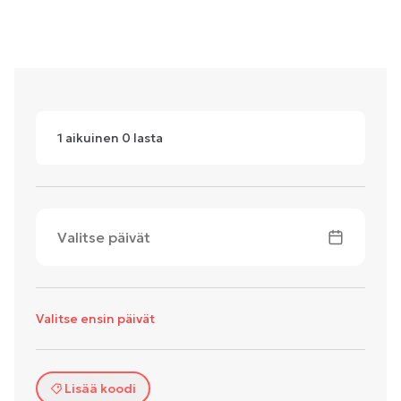
1
aikuinen
0
lasta
Valitse päivät
Valitse ensin päivät
Lisää koodi