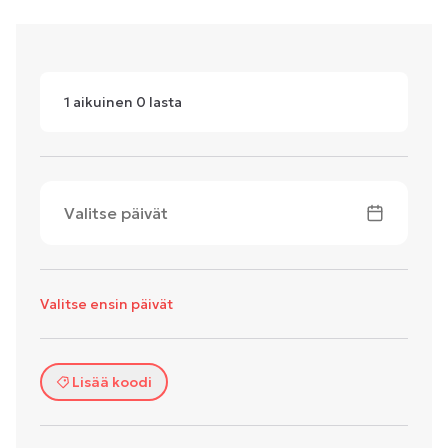
1
aikuinen
0
lasta
Valitse päivät
Valitse ensin päivät
Lisää koodi