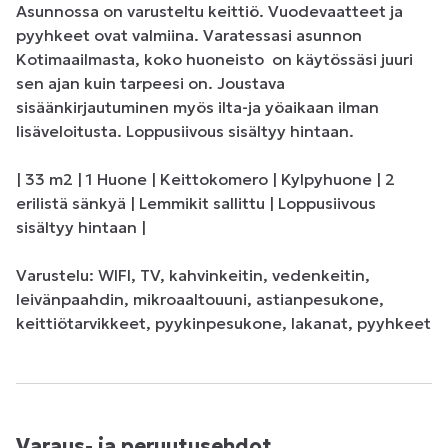
Asunnossa on varusteltu keittiö. Vuodevaatteet ja 
pyyhkeet ovat valmiina. Varatessasi asunnon 
Kotimaailmasta, koko huoneisto  on käytössäsi juuri 
sen ajan kuin tarpeesi on. Joustava 
sisäänkirjautuminen myös ilta-ja yöaikaan ilman 
lisäveloitusta. Loppusiivous sisältyy hintaan.

| 33 m2 | 1 Huone | Keittokomero | Kylpyhuone | 2 
erilistä sänkyä | Lemmikit sallittu | Loppusiivous 
sisältyy hintaan | 

Varustelu: WIFI, TV, kahvinkeitin, vedenkeitin, 
leivänpaahdin, mikroaaltouuni, astianpesukone, 
keittiötarvikkeet, pyykinpesukone, lakanat, pyyhkeet
Varaus- ja peruutusehdot