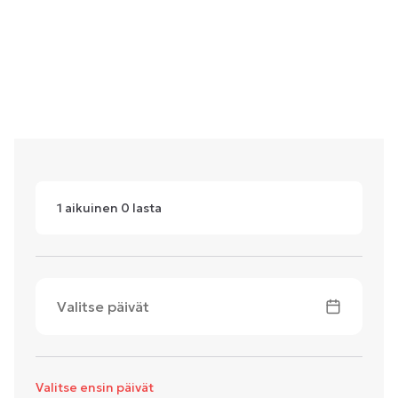
1
aikuinen
0
lasta
Valitse päivät
Valitse ensin päivät