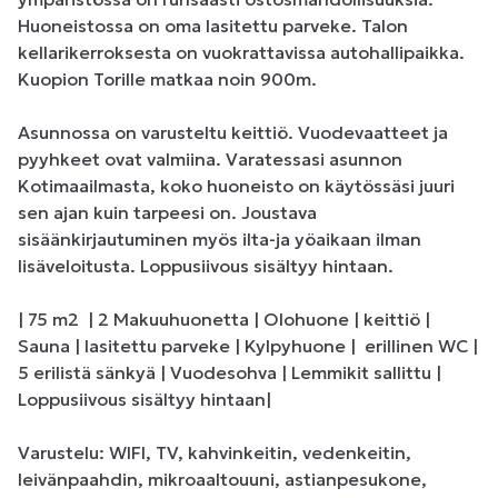
Huoneistossa on oma lasitettu parveke. Talon 
kellarikerroksesta on vuokrattavissa autohallipaikka. 
Kuopion Torille matkaa noin 900m.

Asunnossa on varusteltu keittiö. Vuodevaatteet ja 
pyyhkeet ovat valmiina. Varatessasi asunnon 
Kotimaailmasta, koko huoneisto on käytössäsi juuri 
sen ajan kuin tarpeesi on. Joustava 
sisäänkirjautuminen myös ilta-ja yöaikaan ilman 
lisäveloitusta. Loppusiivous sisältyy hintaan.

| 75 m2  | 2 Makuuhuonetta | Olohuone | keittiö | 
Sauna | lasitettu parveke | Kylpyhuone |  erillinen WC | 
5 erilistä sänkyä | Vuodesohva | Lemmikit sallittu | 
Loppusiivous sisältyy hintaan| 

Varustelu: WIFI, TV, kahvinkeitin, vedenkeitin, 
leivänpaahdin, mikroaaltouuni, astianpesukone, 