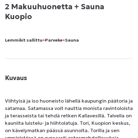
2 Makuuhuonetta + Sauna
Kuopio
•
•
Lemmikit sallittu
Parveke
Sauna
Kuvaus
Viihtyisä ja iso huoneisto lähellä kaupungin päätoria ja 
satamaa. Satamassa voit nauttia monista ravintoloista 
ja terasseista tai tehdä retken Kallavesillä. Talvella on 
kauniita luistelu- ja hiihtolatuja. Tori, Kuopion keskus, 
on kävelymatkan päässä asunnolta. Torilla ja sen 
ympäristössä on runsaasti ostosmahdollisuuksia. 