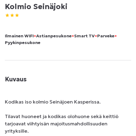
Kolmio Seinäjoki
•
•
•
•
Ilmainen WIFI
Astianpesukone
Smart TV
Parveke
Pyykinpesukone
Kuvaus
Kodikas iso kolmio Seinäjoen Kasperissa.

Tilavat huoneet ja kodikas olohuone sekä keittiö 
tarjoavat viihtyisän majoitusmahdollisuuden 
yrityksille. 
