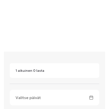
1
aikuinen
0
lasta
Valitse päivät