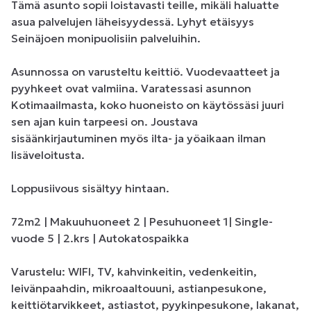
Tämä asunto sopii loistavasti teille, mikäli haluatte 
asua palvelujen läheisyydessä. Lyhyt etäisyys 
Seinäjoen monipuolisiin palveluihin.

Asunnossa on varusteltu keittiö. Vuodevaatteet ja 
pyyhkeet ovat valmiina. Varatessasi asunnon 
Kotimaailmasta, koko huoneisto on käytössäsi juuri 
sen ajan kuin tarpeesi on. Joustava 
sisäänkirjautuminen myös ilta- ja yöaikaan ilman 
lisäveloitusta. 

Loppusiivous sisältyy hintaan.

72m2 | Makuuhuoneet 2 | Pesuhuoneet 1| Single-
vuode 5 | 2.krs | Autokatospaikka

Varustelu: WIFI, TV, kahvinkeitin, vedenkeitin, 
leivänpaahdin, mikroaaltouuni, astianpesukone, 
keittiötarvikkeet, astiastot, pyykinpesukone, lakanat, 