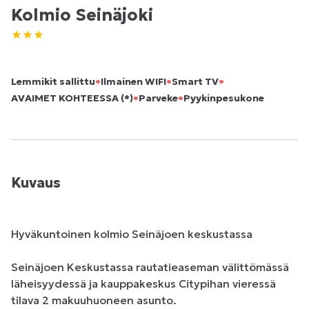
Kolmio Seinäjoki
•
•
•
Lemmikit sallittu
Ilmainen WIFI
Smart TV
•
•
AVAIMET KOHTEESSA (*)
Parveke
Pyykinpesukone
Kuvaus
Hyväkuntoinen kolmio Seinäjoen keskustassa

Seinäjoen Keskustassa rautatieaseman välittömässä 
läheisyydessä ja kauppakeskus Citypihan vieressä 
tilava 2 makuuhuoneen asunto. 
