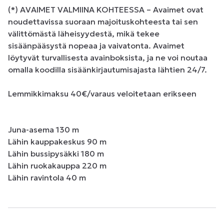
(*) AVAIMET VALMIINA KOHTEESSA – Avaimet ovat 
noudettavissa suoraan majoituskohteesta tai sen 
välittömästä läheisyydestä, mikä tekee 
sisäänpääsystä nopeaa ja vaivatonta. Avaimet 
löytyvät turvallisesta avainboksista, ja ne voi noutaa 
omalla koodilla sisäänkirjautumisajasta lähtien 24/7.

Lemmikkimaksu 40€/varaus veloitetaan erikseen

Juna-asema 130 m

Lähin kauppakeskus 90 m

Lähin bussipysäkki 180 m

Lähin ruokakauppa 220 m

Lähin ravintola 40 m