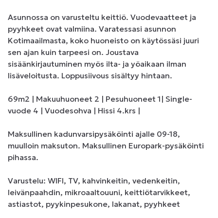
Asunnossa on varusteltu keittiö. Vuodevaatteet ja 
pyyhkeet ovat valmiina. Varatessasi asunnon 
Kotimaailmasta, koko huoneisto on käytössäsi juuri 
sen ajan kuin tarpeesi on. Joustava 
sisäänkirjautuminen myös ilta- ja yöaikaan ilman 
lisäveloitusta. Loppusiivous sisältyy hintaan.

69m2 | Makuuhuoneet 2 | Pesuhuoneet 1| Single-
vuode 4 | Vuodesohva | Hissi 4.krs | 

Maksullinen kadunvarsipysäköinti ajalle 09-18, 
muulloin maksuton. Maksullinen Europark-pysäköinti 
pihassa.

Varustelu: WIFI, TV, kahvinkeitin, vedenkeitin, 
leivänpaahdin, mikroaaltouuni, keittiötarvikkeet, 
astiastot, pyykinpesukone, lakanat, pyyhkeet
