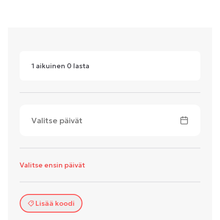
1
aikuinen
0
lasta
Valitse päivät
Valitse ensin päivät
Lisää koodi