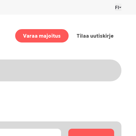
FI
Varaa majoitus
Tilaa uutiskirje