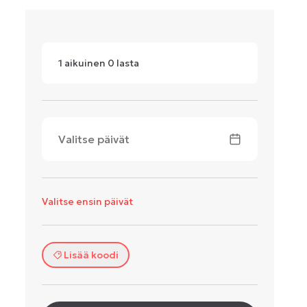
1
aikuinen
0
lasta
Valitse päivät
Valitse ensin päivät
Lisää koodi