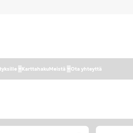
tyksille
Karttahaku
Meistä
Ota yhteyttä