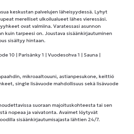
upeat merelliset ulkoilualueet lähes vieressäsi. 
yyhkeet ovat valmiina. Varatessasi asunnon 
an kuin tarpeesi on. Joustava sisäänkirjautuminen 
us sisältyy hintaan.

änpaahdin, mikroaaltouuni, astianpesukone, keittiö 
hkeet, single lisävuode mahdollisuus sekä lisävuode 
udettavissa suoraan majoituskohteesta tai sen 
tä nopeaa ja vaivatonta. Avaimet löytyvät 
oodilla sisäänkirjautumisajasta lähtien 24/7.
