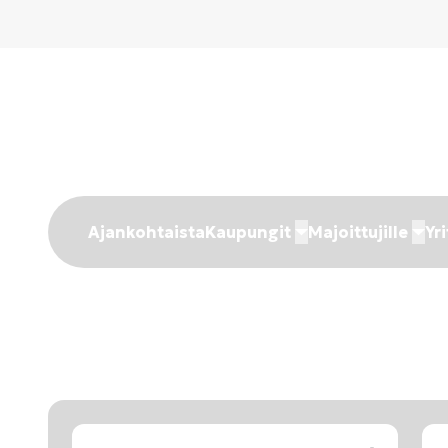
Ajankohtaista
Kaupungit
Majoittujille
Yri