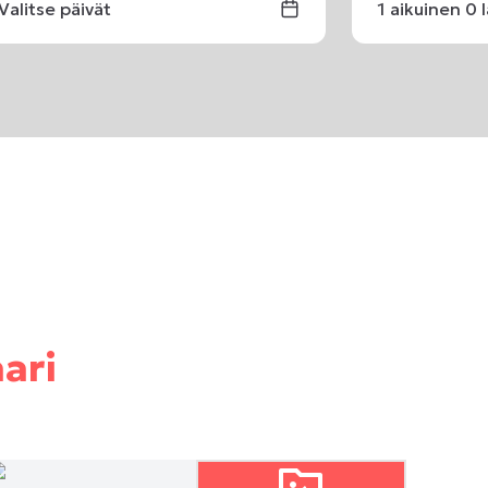
Valitse päivät
1
aikuinen
0
ari