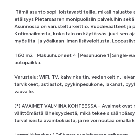
 Tämä asunto sopii loistavasti teille, mikäli haluatte asua keskustan palvelujen läheisyydessä. Lyhyt 
etäisyys Pietarsaaren monipuolisiin palveluihin sekä 
Asunnossa on varusteltu keittiö. Vuodevaatteet ja p
Kotimaailmasta, koko talo on käytössäsi juuri sen aj
myös ilta- ja yöaikaan ilman lisäveloitusta. Loppusiivo
 160 m2 | Makuuhuoneet 4 | Pesuhuone 1| Single-vuode 10 | Parisänky 1 | Vuodesohva 1 | Sauna | 
autopaikka. 

Varustelu: WIFI, TV, kahvinkeitin, vedenkeitin, leiv
tarvikkeet, astiastot, pyykinpesukone, lakanat, pyy
vauvalle.

(*) AVAIMET VALMIINA KOHTEESSA – Avaimet ovat no
välittömästä läheisyydestä, mikä tekee sisäänpääsys
turvallisesta avainboksista, ja ne voi noutaa omalla k
Lemmikkimaksu 40€/varaus veloitetaan erikseen