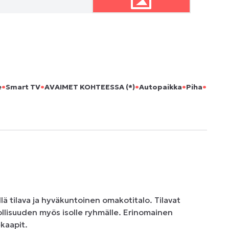
•
•
•
•
•
e
Smart TV
AVAIMET KOHTEESSA (*)
Autopaikka
Piha
lä tilava ja hyväkuntoinen omakotitalo. Tilavat 
llisuuden myös isolle ryhmälle. Erinomainen 
aapit. 
