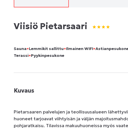
Viisiö Pietarsaari
•
•
•
Sauna
Lemmikit sallittu
Ilmainen WIFI
Astianpesukon
•
Terassi
Pyykinpesukone
Kuvaus
Pietarsaaren palvelujen ja teollisuusalueen lähettyvil
huoneet tarjoavat viihtyisän ja väljän majoitusmahdo
pohjaratkaisu. Tilavissa makuuhuoneissa myös vaatek