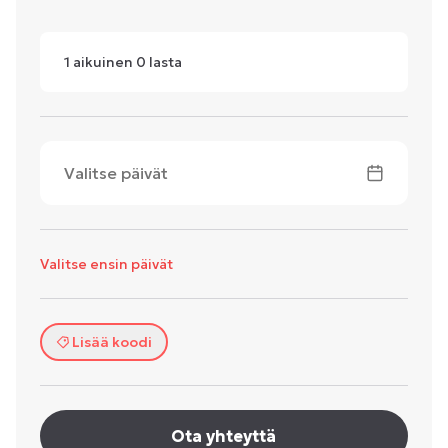
1
aikuinen
0
lasta
Valitse päivät
Valitse ensin päivät
Lisää koodi
Ota yhteyttä