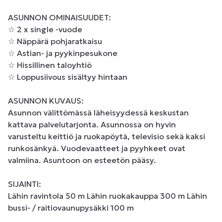
ASUNNON OMINAISUUDET: 

☆ 2 x single -vuode 

☆ Näppärä pohjaratkaisu 

☆ Astian- ja pyykinpesukone 

☆ Hissillinen taloyhtiö 

☆ Loppusiivous sisältyy hintaan 

ASUNNON KUVAUS: 

Asunnon välittömässä läheisyydessä keskustan 
kattava palvelutarjonta. Asunnossa on hyvin 
varusteltu keittiö ja ruokapöytä, televisio sekä kaksi 
runkosänkyä. Vuodevaatteet ja pyyhkeet ovat 
valmiina. Asuntoon on esteetön pääsy. 

SIJAINTI: 

Lähin ravintola 50 m Lähin ruokakauppa 300 m Lähin 
bussi- / raitiovaunupysäkki 100 m 
