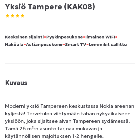
Yksiö Tampere (KAK08)
•
•
•
Keskeinen sijainti
Pyykinpesukone
Ilmainen WIFI
•
•
•
Näköala
Astianpesukone
Smart TV
Lemmikit sallittu
Kuvaus
Moderni yksiö Tampereen keskustassa Nokia areenan 
kyljestä! Tervetuloa viihtymään tähän nykyaikaiseen 
yksiöön, joka sijaitsee aivan Tampereen sydämessä. 
Tämä 26 m²:n asunto tarjoaa mukavan ja 
käytännöllisen majoituksen 1-2 hengelle. 
