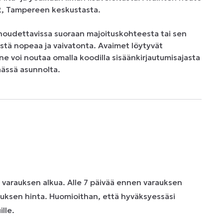
, Tampereen keskustasta.

udettavissa suoraan majoituskohteesta tai sen 
tä nopeaa ja vaivatonta. Avaimet löytyvät 
 ne voi noutaa omalla koodilla sisäänkirjautumisajasta 
äässä asunnolta.
n varauksen alkua. Alle 7 päivää ennen varauksen
uksen hinta. Huomioithan, että hyväksyessäsi
lle.