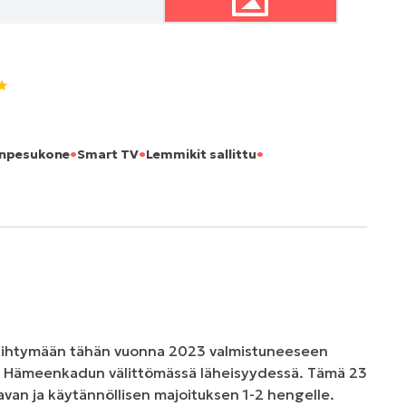
•
•
•
anpesukone
Smart TV
Lemmikit sallittu
iihtymään tähän vuonna 2023 valmistuneeseen 
, Hämeenkadun välittömässä läheisyydessä. Tämä 23 
van ja käytännöllisen majoituksen 1-2 hengelle. 
