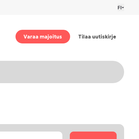
FI
Varaa majoitus
Tilaa uutiskirje