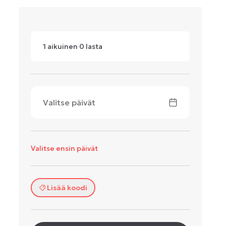
1
aikuinen
0
lasta
Valitse päivät
Valitse ensin päivät
Lisää koodi