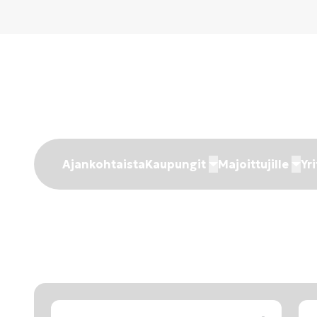
Ajankohtaista
Kaupungit
Majoittujille
Yri