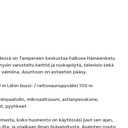
essä on Tampereen keskustaa halkova Hämeenkatu 
vin varusteltu keittiö ja ruokapöytä, televisio sekä 
valmiina. Asuntoon on esteetön pääsy. 

 m Lähin bussi- / raitiovaunupysäkki 100 m 

vänpaahdin, mikroaaltouuni, astianpesukone, 
t, pyyhkeet 

asta, koko huoneisto on käytössäsi juuri sen ajan, 
lta- ja yöaikaan ilman lisäveloitusta. Avainten nouto 