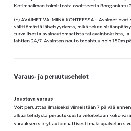
Kotimaailman toimistosta osoitteesta Rongankatu 2
(*) AVAIMET VALMIINA KOHTEESSA – Avaimet ovat no
välittömästä läheisyydestä, mikä tekee sisäänpääsys
turvallisesta avainautomaatista tai avainboksista, ja
lähtien 24/7. Avainten nouto tapahtuu noin 150m p
Varaus- ja peruutusehdot
Joustava varaus
Voit peruuttaa ilmaiseksi viimeistään 7 päivää enne
alkua tehdystä peruutuksesta veloitetaan koko vara
varauksen siirryt automaattisesti maksupalvelun sivui