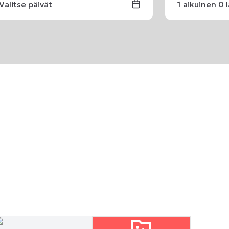
Valitse päivät
1
aikuinen
0