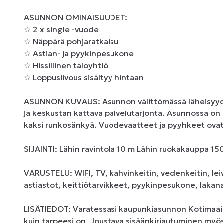
ASUNNON OMINAISUUDET: 

☆ 2 x single -vuode 

☆ Näppärä pohjaratkaisu 

☆ Astian- ja pyykinpesukone 

☆ Hissillinen taloyhtiö 

☆ Loppusiivous sisältyy hintaan 

ASUNNON KUVAUS: Asunnon välittömässä läheisyyd
ja keskustan kattava palvelutarjonta. Asunnossa on hy
kaksi runkosänkyä. Vuodevaatteet ja pyyhkeet ovat 
SIJAINTI: Lähin ravintola 10 m Lähin ruokakauppa 150
VARUSTELU: WIFI, TV, kahvinkeitin, vedenkeitin, lei
astiastot, keittiötarvikkeet, pyykinpesukone, lakana
LISÄTIEDOT: Varatessasi kaupunkiasunnon Kotimaailm
kuin tarpeesi on. Joustava sisäänkirjautuminen myös i