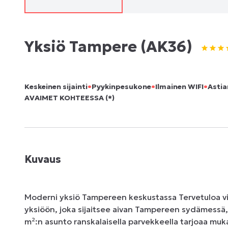
Yksiö Tampere (AK36)
•
•
•
Keskeinen sijainti
Pyykinpesukone
Ilmainen WIFI
Asti
AVAIMET KOHTEESSA (*)
Kuvaus
Moderni yksiö Tampereen keskustassa Tervetuloa v
yksiöön, joka sijaitsee aivan Tampereen sydämessä
m²:n asunto ranskalaisella parvekkeella tarjoaa muka