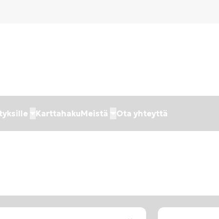
tyksille
Karttahaku
Meistä
Ota yhteyttä