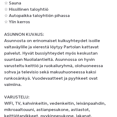
☆ Sauna 

☆ Hissillinen taloyhtiö 

☆ Autopaikka taloyhtiön pihassa 

☆ Ylin kerros 

ASUNNON KUVAUS: 

Asunnosta on erinomaiset kulkuyhteydet isoille 
valtaväylille ja vierestä löytyy Partolan kattavat 
palvelut. Hyvät bussiyhteydet myös keskustan 
suuntaan Nuolialantieltä. Asunnossa on hyvin 
varusteltu keittiö ja ruokailuryhmä, olohuoneessa 
sohva ja televisio sekä makuuhuoneessa kaksi 
runkosänkyä. Vuodevaatteet ja pyyhkeet ovat 
valmiina. 

VARUSTELU: 

WIFI, TV, kahvinkeitin, vedenkeitin, leivänpaahdin, 
mikroaaltouuni, astianpesukone, astiastot, 
keittiötarvikkeet, pyykinpesukone, lakanat, 