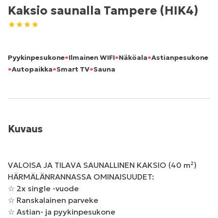
Kaksio saunalla Tampere (HIK4)
•
•
•
Pyykinpesukone
Ilmainen WIFI
Näköala
Astianpesukone
•
•
•
Autopaikka
Smart TV
Sauna
Kuvaus
VALOISA JA TILAVA SAUNALLINEN KAKSIO (40 m²) 
HÄRMÄLÄNRANNASSA OMINAISUUDET: 

☆ 2x single -vuode 

☆ Ranskalainen parveke 

☆ Astian- ja pyykinpesukone 
