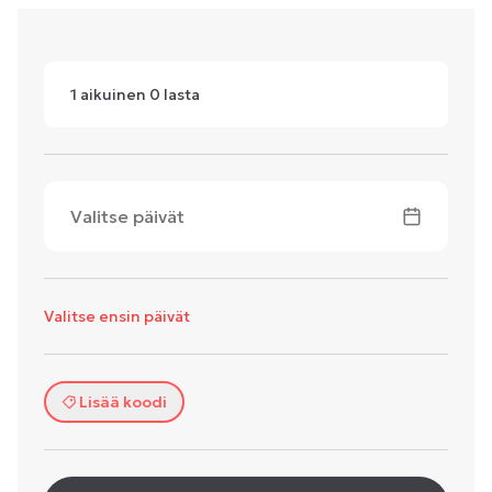
1
aikuinen
0
lasta
Valitse päivät
Valitse ensin päivät
Lisää koodi