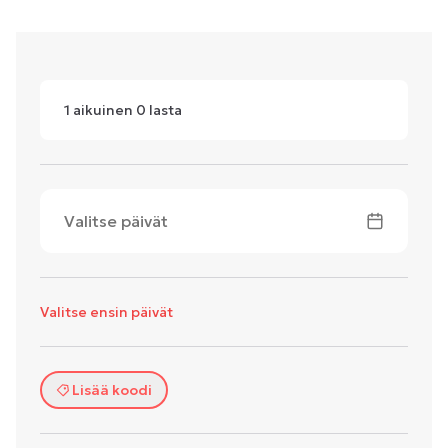
1
aikuinen
0
lasta
Valitse päivät
Valitse ensin päivät
Lisää koodi