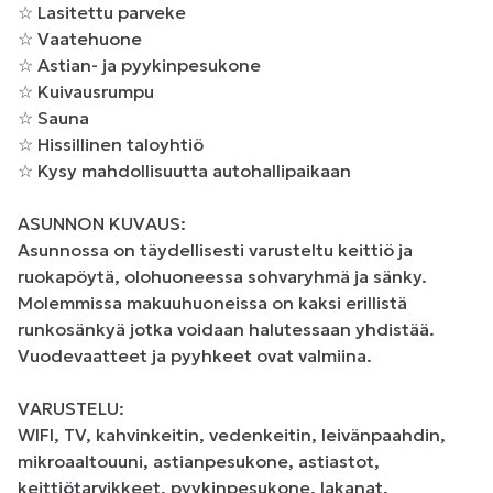
☆ Lasitettu parveke 

☆ Vaatehuone

☆ Astian- ja pyykinpesukone

☆ Kuivausrumpu

☆ Sauna

☆ Hissillinen taloyhtiö

☆ Kysy mahdollisuutta autohallipaikaan

ASUNNON KUVAUS:

Asunnossa on täydellisesti varusteltu keittiö ja 
ruokapöytä, olohuoneessa sohvaryhmä ja sänky. 
Molemmissa makuuhuoneissa on kaksi erillistä 
runkosänkyä jotka voidaan halutessaan yhdistää. 
Vuodevaatteet ja pyyhkeet ovat valmiina.

VARUSTELU:

WIFI, TV, kahvinkeitin, vedenkeitin, leivänpaahdin, 
mikroaaltouuni, astianpesukone, astiastot, 
keittiötarvikkeet, pyykinpesukone, lakanat, 