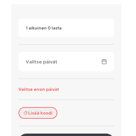
1
aikuinen
0
lasta
Valitse päivät
Valitse ensin päivät
Lisää koodi