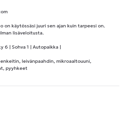
com

on käytössäsi juuri sen ajan kuin tarpeesi on. 
lman lisäveloitusta.

6 | Sohva 1 | Autopaikka |  

enkeitin, leivänpaahdin, mikroaaltouuni,  
at, pyyhkeet