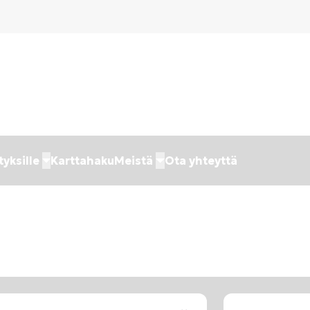
tyksille
Karttahaku
Meistä
Ota yhteyttä