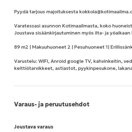
Pyydä tarjous majoituksesta kokkola@kotimaailma.
Varatessasi asunnon Kotimaailmasta, koko huoneisto 
Joustava sisäänkirjautuminen myös ilta- ja yöaikaan i
89 m2 | Makuuhuoneet 2 | Pesuhuoneet 1| Erillissänky 
Varustelu: WIFI, Anroid google TV, kahvinkeitin, ved
keittiötarvikkeet, astiastot, pyykinpesukone, lakan
Varaus- ja peruutusehdot
Joustava varaus