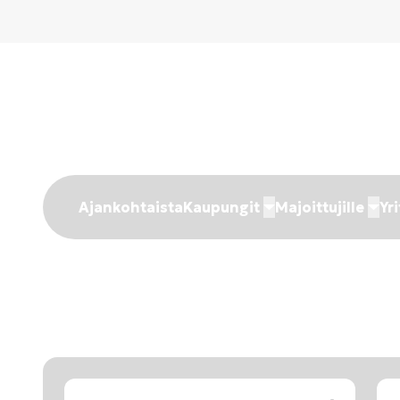
Ajankohtaista
Kaupungit
Majoittujille
Yri