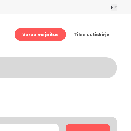
FI
Varaa majoitus
Tilaa uutiskirje