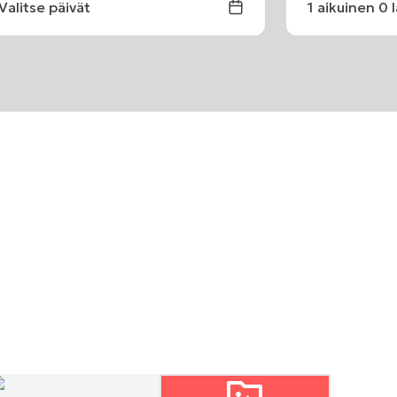
Valitse päivät
1
aikuinen
0