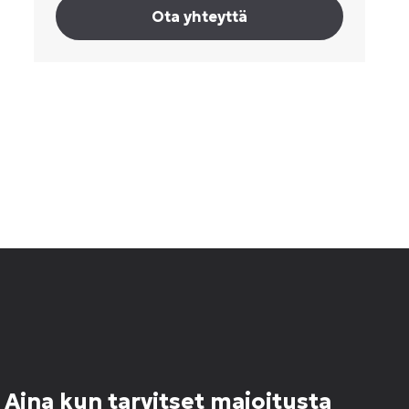
Ota yhteyttä
Aina kun tarvitset majoitusta