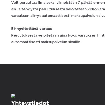
Voit peruuttaa ilmaiseksi viimeistään 7 päivää enne
alkua tehdystä peruutuksesta veloitetaan koko vara
varauksen siirryt automaattisesti maksupalvelun sivui
Ei-hyvitettävä varaus
Peruutuksesta veloitetaan aina koko varauksen hinta
automaattisesti maksupalvelun sivuille.
Yhteystiedot