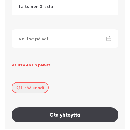
1
aikuinen
0
lasta
Valitse päivät
Valitse ensin päivät
Lisää koodi
Ota yhteyttä