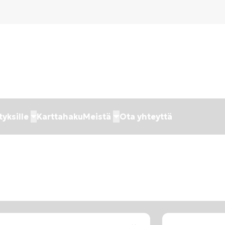
tyksille
Karttahaku
Meistä
Ota yhteyttä