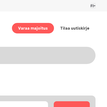
FI
Varaa majoitus
Tilaa uutiskirje