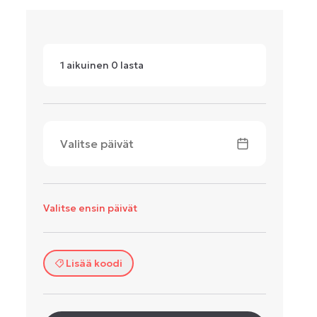
1
aikuinen
0
lasta
Valitse päivät
Valitse ensin päivät
Lisää koodi