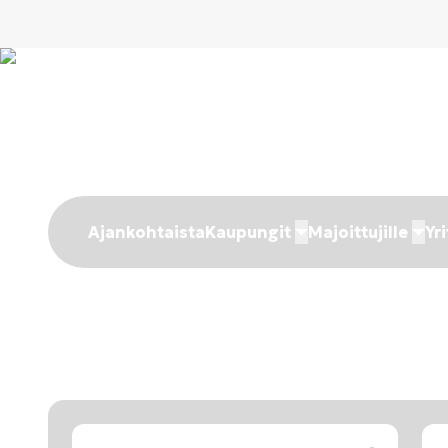
Ajankohtaista
Kaupungit
Majoittujille
Yri