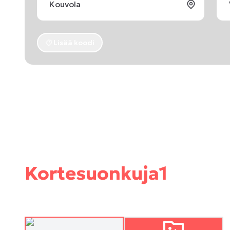
Lisää koodi
Kortesuonkuja1