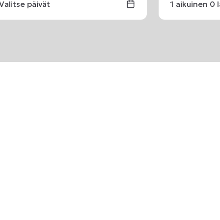
Valitse päivät
1
aikuinen
0