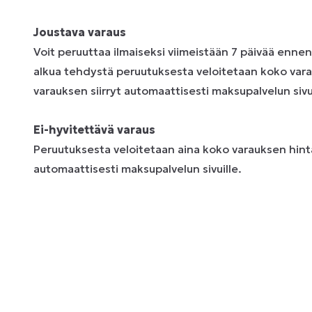
Joustava varaus
Voit peruuttaa ilmaiseksi viimeistään 7 päivää enne
alkua tehdystä peruutuksesta veloitetaan koko vara
varauksen siirryt automaattisesti maksupalvelun sivui
Ei-hyvitettävä varaus
Peruutuksesta veloitetaan aina koko varauksen hinta
automaattisesti maksupalvelun sivuille.