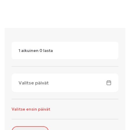
1
aikuinen
0
lasta
Valitse päivät
Valitse ensin päivät