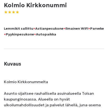
Kolmio Kirkkonummi
•
•
•
Lemmikit sallittu
Astianpesukone
Ilmainen WIFI
Parveke
•
•
Pyykinpesukone
Autopaikka
Kuvaus
Kolmio Kirkkonummelta

Asunto sijaitsee rauhallisella asuinalueella Tolsan 
kaupunginosassa. Alueella on hyvät 
ulkoilumahdollisuudet ja palvelut lähellä, juna-asema 