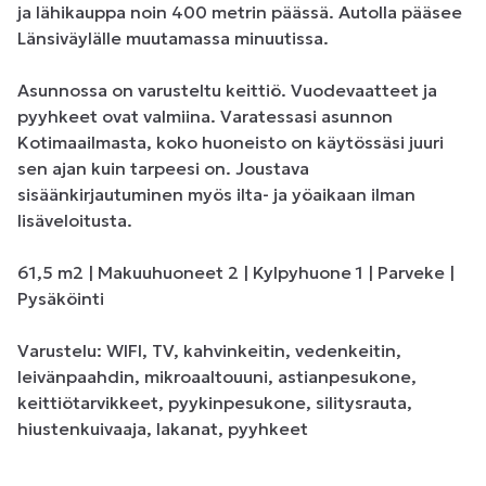
ja lähikauppa noin 400 metrin päässä. Autolla pääsee 
Länsiväylälle muutamassa minuutissa.

Asunnossa on varusteltu keittiö. Vuodevaatteet ja 
pyyhkeet ovat valmiina. Varatessasi asunnon 
Kotimaailmasta, koko huoneisto on käytössäsi juuri 
sen ajan kuin tarpeesi on. Joustava 
sisäänkirjautuminen myös ilta- ja yöaikaan ilman 
lisäveloitusta.

61,5 m2 | Makuuhuoneet 2 | Kylpyhuone 1 | Parveke | 
Pysäköinti

Varustelu: WIFI, TV, kahvinkeitin, vedenkeitin, 
leivänpaahdin, mikroaaltouuni, astianpesukone, 
keittiötarvikkeet, pyykinpesukone, silitysrauta, 
hiustenkuivaaja, lakanat, pyyhkeet