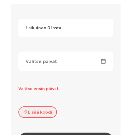
1
aikuinen
0
lasta
Valitse päivät
Valitse ensin päivät
Lisää koodi