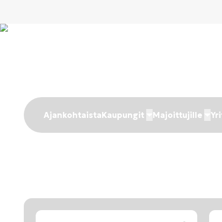
Ajankohtaista
Kaupungit
Majoittujille
Yri