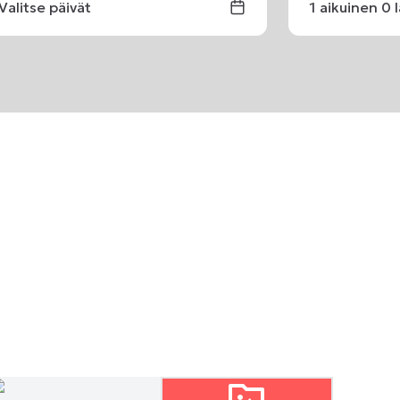
Valitse päivät
1
aikuinen
0