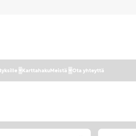
tyksille
Karttahaku
Meistä
Ota yhteyttä