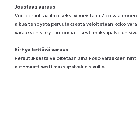
Joustava varaus
Voit peruuttaa ilmaiseksi viimeistään 7 päivää enne
alkua tehdystä peruutuksesta veloitetaan koko vara
varauksen siirryt automaattisesti maksupalvelun sivui
Ei-hyvitettävä varaus
Peruutuksesta veloitetaan aina koko varauksen hinta
automaattisesti maksupalvelun sivuille.