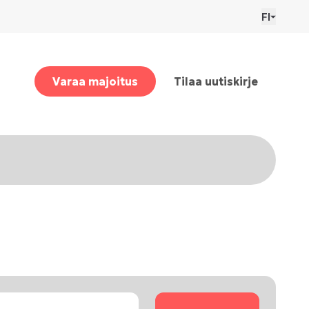
FI
Varaa majoitus
Tilaa uutiskirje