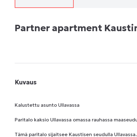
Partner apartment Kausti
Kuvaus
Kalustettu asunto Ullavassa

Paritalo kaksio Ullavassa omassa rauhassa maaseudull
Tämä paritalo sijaitsee Kaustisen seudulla Ullavass