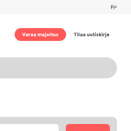
FI
Varaa majoitus
Tilaa uutiskirje