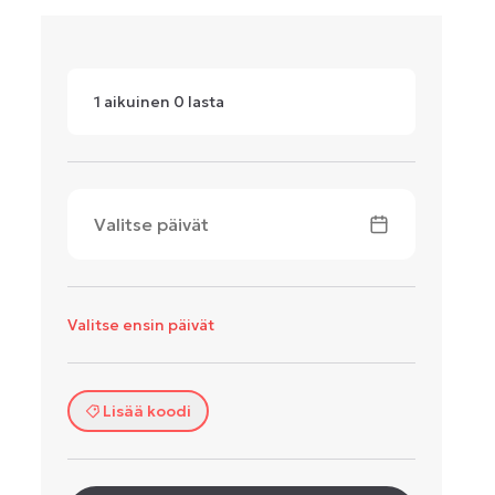
1
aikuinen
0
lasta
Valitse päivät
Valitse ensin päivät
Lisää koodi