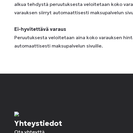
alkua tehdystä peruutuksesta veloitetaan koko vara
varauksen siirryt automaattisesti maksupalvelun sivui
Ei-hyvitettävä varaus
Peruutuksesta veloitetaan aina koko varauksen hinta
automaattisesti maksupalvelun sivuille.
Yhteystiedot
Ota yhteyttä