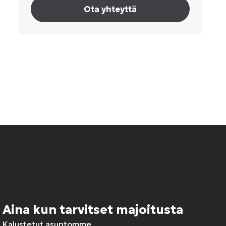
Ota yhteyttä
Aina kun tarvitset majoitusta
Kalustetut asuntomme