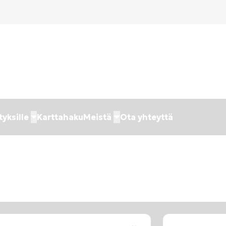
tyksille
Karttahaku
Meistä
Ota yhteyttä