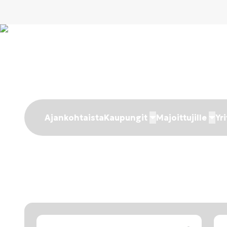
Ajankohtaista
Kaupungit
Majoittujille
Yri