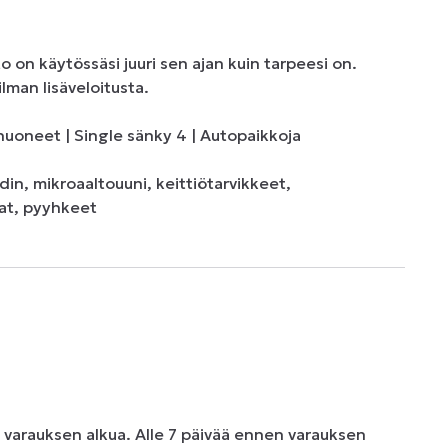
on käytössäsi juuri sen ajan kuin tarpeesi on. 
lman lisäveloitusta.

uoneet | Single sänky 4 | Autopaikkoja

in, mikroaaltouuni, keittiötarvikkeet, 
nat, pyyhkeet
n varauksen alkua. Alle 7 päivää ennen varauksen