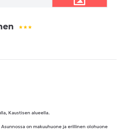
nen
a, Kaustisen alueella.

a. Asunnossa on makuuhuone ja erillinen olohuone 