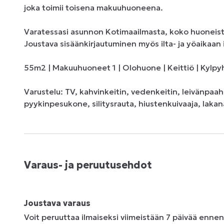
joka toimii toisena makuuhuoneena.

Varatessasi asunnon Kotimaailmasta, koko huoneisto 
Joustava sisäänkirjautuminen myös ilta- ja yöaikaan i
55m2 | Makuuhuoneet 1 | Olohuone | Keittiö | Kylpyh
Varustelu: TV, kahvinkeitin, vedenkeitin, leivänpaahd
pyykinpesukone, silitysrauta, hiustenkuivaaja, laka
Varaus- ja peruutusehdot
Joustava varaus
Voit peruuttaa ilmaiseksi viimeistään 7 päivää enne