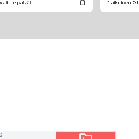
Valitse päivät
1
aikuinen
0