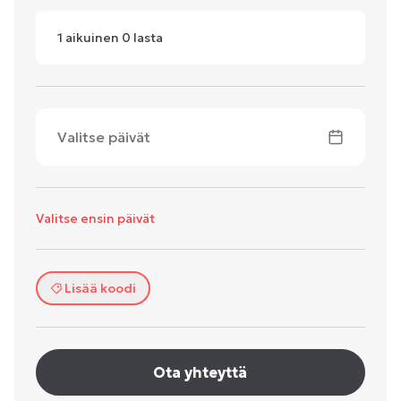
1
aikuinen
0
lasta
Valitse päivät
Valitse ensin päivät
Lisää koodi
Ota yhteyttä