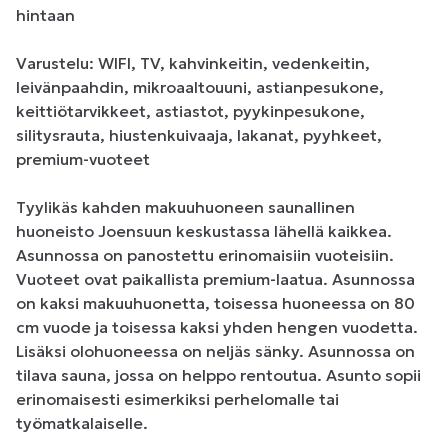
hintaan

Varustelu: WIFI, TV, kahvinkeitin, vedenkeitin, 
leivänpaahdin, mikroaaltouuni, astianpesukone, 
keittiötarvikkeet, astiastot, pyykinpesukone, 
silitysrauta, hiustenkuivaaja, lakanat, pyyhkeet, 
premium-vuoteet

Tyylikäs kahden makuuhuoneen saunallinen 
huoneisto Joensuun keskustassa lähellä kaikkea. 
Asunnossa on panostettu erinomaisiin vuoteisiin. 
Vuoteet ovat paikallista premium-laatua. Asunnossa 
on kaksi makuuhuonetta, toisessa huoneessa on 80 
cm vuode ja toisessa kaksi yhden hengen vuodetta. 
Lisäksi olohuoneessa on neljäs sänky. Asunnossa on 
tilava sauna, jossa on helppo rentoutua. Asunto sopii 
erinomaisesti esimerkiksi perhelomalle tai 
työmatkalaiselle.
