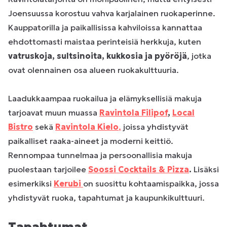
Joensuussa korostuu vahva karjalainen ruokaperinne.
Kauppatorilla ja paikallisissa kahviloissa kannattaa
ehdottomasti maistaa perinteisiä herkkuja, kuten
vatruskoja, sultsinoita, kukkosia ja pyöröjä
, jotka
ovat olennainen osa alueen ruokakulttuuria.
Laadukkaampaa ruokailua ja elämyksellisiä makuja
tarjoavat muun muassa
Ravintola Filipof
,
Local
Bistro
sekä
Ravintola Kielo
,
joissa yhdistyvät
paikalliset raaka-aineet ja moderni keittiö.
Rennompaa tunnelmaa ja persoonallisia makuja
puolestaan tarjoilee
Soossi Cocktails & Pizza
.
Lisäksi
esimerkiksi
Kerubi
on suosittu kohtaamispaikka, jossa
yhdistyvät ruoka, tapahtumat ja kaupunkikulttuuri.