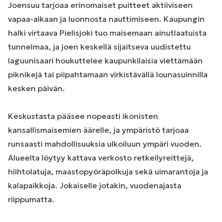
Joensuu tarjoaa erinomaiset puitteet aktiiviseen
vapaa-aikaan ja luonnosta nauttimiseen. Kaupungin
halki virtaava Pielisjoki tuo maisemaan ainutlaatuista
tunnelmaa, ja joen keskellä sijaitseva uudistettu
laguunisaari houkuttelee kaupunkilaisia viettämään
piknikejä tai piipahtamaan virkistävällä lounasuinnilla
kesken päivän.
Keskustasta pääsee nopeasti ikonisten
kansallismaisemien äärelle, ja ympäristö tarjoaa
runsaasti mahdollisuuksia ulkoiluun ympäri vuoden.
Alueelta löytyy kattava verkosto retkeilyreittejä,
hiihtolatuja, maastopyöräpolkuja sekä uimarantoja ja
kalapaikkoja. Jokaiselle jotakin, vuodenajasta
riippumatta.