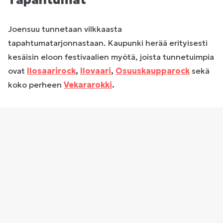
Tapahtumat
Joensuu tunnetaan vilkkaasta
tapahtumatarjonnastaan. Kaupunki herää erityisesti
kesäisin eloon festivaalien myötä, joista tunnetuimpia
ovat
Ilosaarirock
,
Ilovaari
,
Osuuskaupparock
sekä
koko perheen
Vekararokki
.