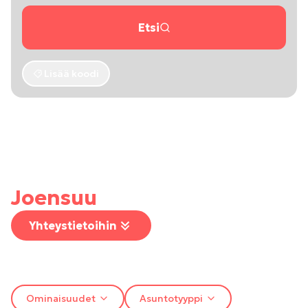
Etsi
Lisää koodi
Joensuu
Yhteystietoihin
Ominaisuudet
Asuntotyyppi