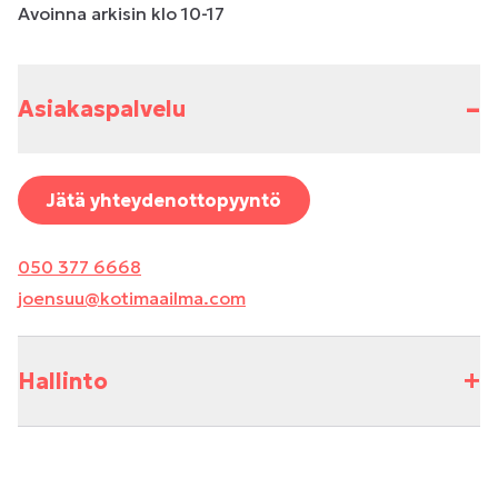
Avoinna arkisin klo 10-17
–
Asiakaspalvelu
Jätä yhteydenottopyyntö
050 377 6668
joensuu@kotimaailma.com
+
Hallinto