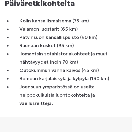
Päiväretkikohteita
Kolin kansallismaisema (75 km)
Valamon luostarit (65 km)
Patvinsuon kansallispuisto (90 km)
Ruunaan kosket (95 km)
Ilomantsin sotahistoriakohteet ja muut
nähtävyydet (noin 70 km)
Outokummun vanha kaivos (45 km)
Bomban karjalaiskylä ja kylpylä (130 km)
Joensuun ympäristössä on useita
helppokulkuisia luontokohteita ja
vaellusreittejä.