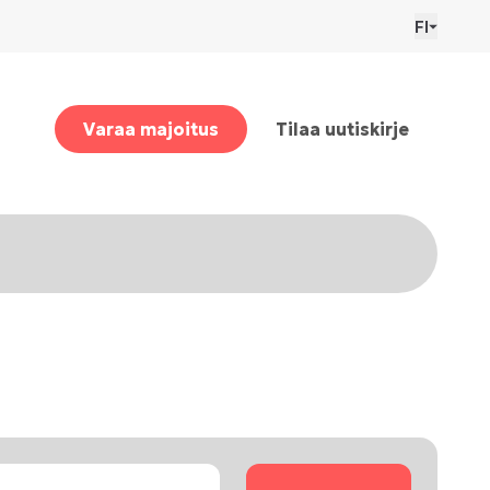
FI
Varaa majoitus
Tilaa uutiskirje