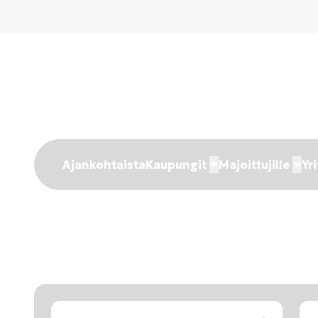
Ajankohtaista
Kaupungit
Majoittujille
Yri