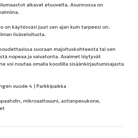
koilumaastot alkavat etuovelta. Asunnossa on 
lmiina. 

on käytössäsi juuri sen ajan kuin tarpeesi on. 
man lisäveloitusta. 

udettavissa suoraan majoituskohteesta tai sen 
tä nopeaa ja vaivatonta. Avaimet löytyvät 
 ne voi noutaa omalla koodilla sisäänkirjautumisajasta 
gen vuode 4 | Parkkipaikka 

änpaahdin, mikroaaltouuni, astianpesukone, 
et