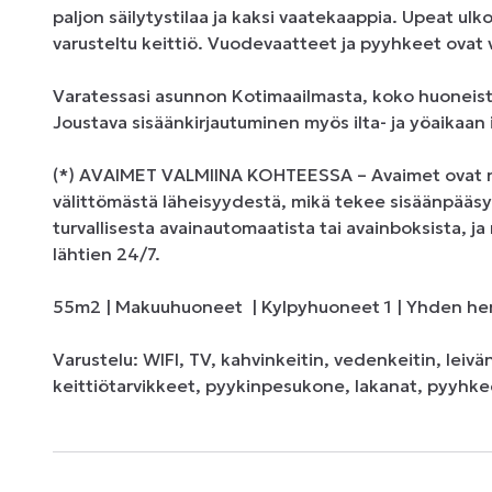
paljon säilytystilaa ja kaksi vaatekaappia. Upeat ul
varusteltu keittiö. Vuodevaatteet ja pyyhkeet ovat va
Varatessasi asunnon Kotimaailmasta, koko huoneisto 
Joustava sisäänkirjautuminen myös ilta- ja yöaikaan il
(*) AVAIMET VALMIINA KOHTEESSA – Avaimet ovat no
välittömästä läheisyydestä, mikä tekee sisäänpääsys
turvallisesta avainautomaatista tai avainboksista, ja
lähtien 24/7.

55m2 | Makuuhuoneet  | Kylpyhuoneet 1 | Yhden hen
Varustelu: WIFI, TV, kahvinkeitin, vedenkeitin, leiv
keittiötarvikkeet, pyykinpesukone, lakanat, pyyhke