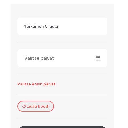
1
aikuinen
0
lasta
Valitse päivät
Valitse ensin päivät
Lisää koodi