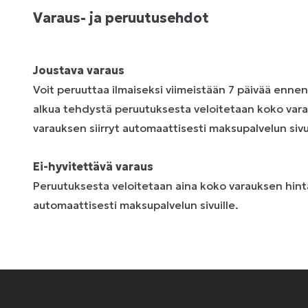
Varaus- ja peruutusehdot
Joustava varaus
Voit peruuttaa ilmaiseksi viimeistään 7 päivää enne
alkua tehdystä peruutuksesta veloitetaan koko vara
varauksen siirryt automaattisesti maksupalvelun sivui
Ei-hyvitettävä varaus
Peruutuksesta veloitetaan aina koko varauksen hinta
automaattisesti maksupalvelun sivuille.