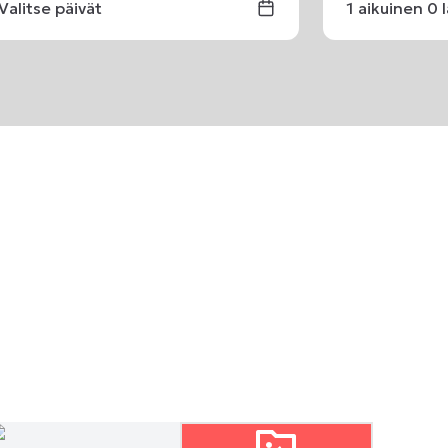
Valitse päivät
1
aikuinen
0