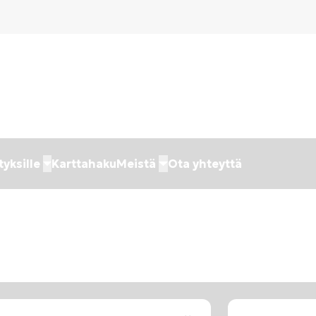
tyksille
Karttahaku
Meistä
Ota yhteyttä