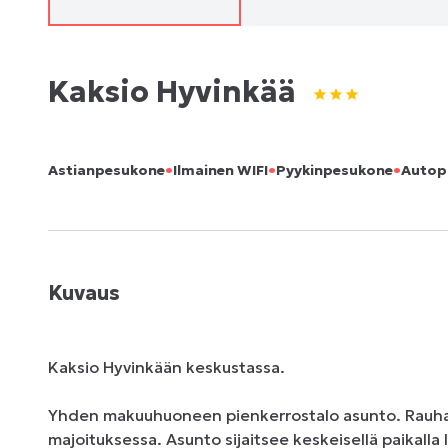
Kaksio Hyvinkää
•
•
•
Astianpesukone
Ilmainen WIFI
Pyykinpesukone
Autop
Kuvaus
Kaksio Hyvinkään keskustassa.

Yhden makuuhuoneen pienkerrostalo asunto. Rauhal
majoituksessa. Asunto sijaitsee keskeisellä paikalla 