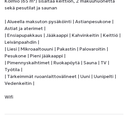
Kolmio (65 m²) sisältää keittiön, 2 makuuhuonetta 
sekä pesutilat ja saunan

| Alueella maksuton pysäköinti | Astianpesukone | 
Astiat ja aterimet |

| Ensiapupakkaus | Jääkaappi | Kahvinkeitin | Keittiö | 
Leivänpaahdin |

| Liesi | Mikroaaltouuni | Pakastin | Palovaroitin | 
Pesukone | Pieni jääkaappi |

| Pimennyskaihtimet | Ruokapöytä | Sauna | TV | 
Työtila | 

| Tärkeimmät ruoanlaittovälineet | Uuni | Uunipelti | 
Vedenkeitin |

Wifi