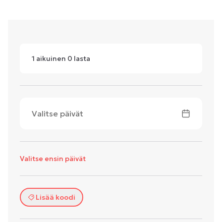
1
aikuinen
0
lasta
Valitse päivät
Valitse ensin päivät
Lisää koodi